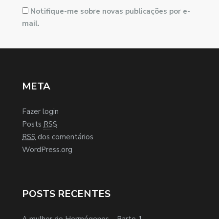
Notifique-me sobre novas publicações por e-
mail.
META
Fazer login
Posts
RSS
RSS
dos comentários
WordPress.org
POSTS RECENTES
A mulher do Hermógenes – Parte 1