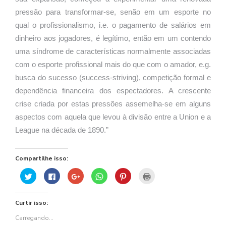
pressão para transformar-se, senão em um esporte no
qual o profissionalismo, i.e. o pagamento de salários em
dinheiro aos jogadores, é legítimo, então em um contendo
uma síndrome de características normalmente associadas
com o esporte profissional mais do que com o amador, e.g.
busca do sucesso (success-striving), competição formal e
dependência financeira dos espectadores. A crescente
crise criada por estas pressões assemelha-se em alguns
aspectos com aquela que levou à divisão entre a Union e a
League na década de 1890.”
Compartilhe isso:
Clique
Clique
Compartilhe
Clique
Clique
Clique
para
para
no
para
para
para
compartilhar
compartilhar
Google+
compartilhar
compartilhar
imprimir(abre
no
no
(abre
no
no
em
Twitter(abre
Facebook(abre
em
WhatsApp(abre
Pinterest(abre
nova
Curtir isso:
em
em
nova
em
em
janela)
nova
nova
janela)
nova
nova
janela)
janela)
janela)
janela)
Carregando...