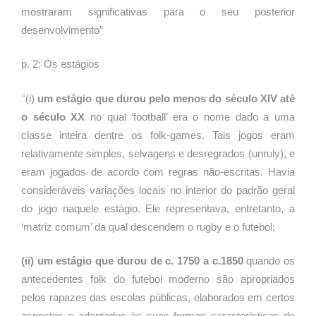
mostraram significativas para o seu posterior
desenvolvimento”
p. 2: Os estágios
“
(i)
um estágio que durou pelo menos do século XIV até
o século XX
no qual ‘football’ era o nome dado a uma
classe inteira dentre os folk-games. Tais jogos eram
relativamente simples, selvagens e desregrados (unruly), e
eram jogados de acordo com regras não-escritas. Havia
consideráveis variações locais no interior do padrão geral
do jogo naquele estágio. Ele representava, entretanto, a
‘matriz comum’ da qual descendem o rugby e o futebol;
(ii) um estágio que durou de c. 1750 a c.1850
quando os
antecedentes folk do futebol moderno são apropriados
pelos rapazes das escolas públicas, elaborados em certos
aspectos e adaptados às suas formas características de