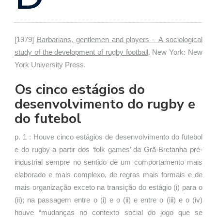
se
ve
[1979]
Barbarians, gentlemen and players – A sociological
study of the development of rugby football
. New York: New
York University Press.
Os cinco estágios do
desenvolvimento do rugby e
do futebol
p. 1 : Houve cinco estágios de desenvolvimento do futebol
e do rugby a partir dos ‘folk games’ da Grã-Bretanha pré-
industrial sempre no sentido de um comportamento mais
elaborado e mais complexo, de regras mais formais e de
mais organização exceto na transição do estágio (i) para o
(ii); na passagem entre o (i) e o (ii) e entre o (iii) e o (iv)
houve “mudanças no contexto social do jogo que se