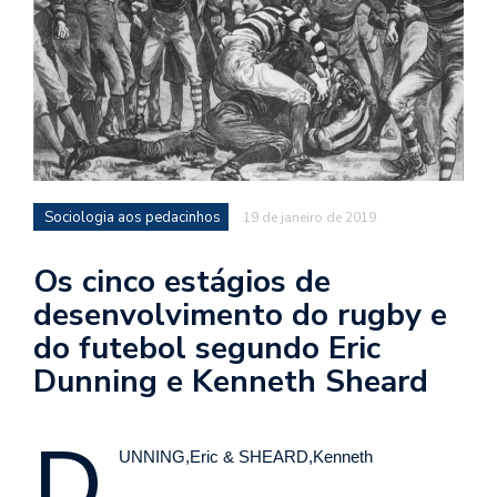
d
a
o
d
c
a
s
Sociologia aos pedacinhos
19 de janeiro de 2019
t
N
Os cinco estágios de
é
desenvolvimento do rugby e
o
do futebol segundo Eric
po
q
Dunning e Kenneth Sheard
en
vo
a
D
le
UNNING,Eric & SHEARD,Kenneth
G