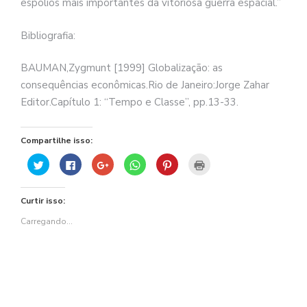
espólios mais importantes da vitoriosa guerra espacial.”
Bibliografia:
BAUMAN,Zygmunt [1999] Globalização: as
consequências econômicas.Rio de Janeiro:Jorge Zahar
Editor.Capítulo 1: “Tempo e Classe”, pp.13-33.
Compartilhe isso:
Clique
Clique
Compartilhe
Clique
Clique
Clique
para
para
no
para
para
para
compartilhar
compartilhar
Google+
compartilhar
compartilhar
imprimir(abre
no
no
(abre
no
no
em
Twitter(abre
Facebook(abre
em
WhatsApp(abre
Pinterest(abre
nova
Curtir isso:
em
em
nova
em
em
janela)
nova
nova
janela)
nova
nova
janela)
janela)
janela)
janela)
Carregando...