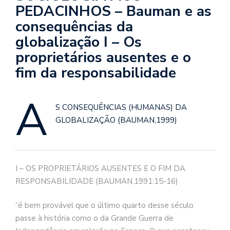
se
PEDACINHOS – Bauman e as
ve
consequências da
globalização I – Os
proprietários ausentes e o
fim da responsabilidade
A
S CONSEQUÊNCIAS (HUMANAS) DA
GLOBALIZAÇÃO (BAUMAN,1999)
I – OS PROPRIETÁRIOS AUSENTES E O FIM DA
RESPONSABILIDADE (BAUMAN,1991:15-16)
“é bem provável que o último quarto desse século
passe à história como o da Grande Guerra de