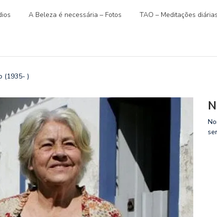
ios
A Beleza é necessária – Fotos
TAO – Meditações diária
 (1935- )
N
No
se