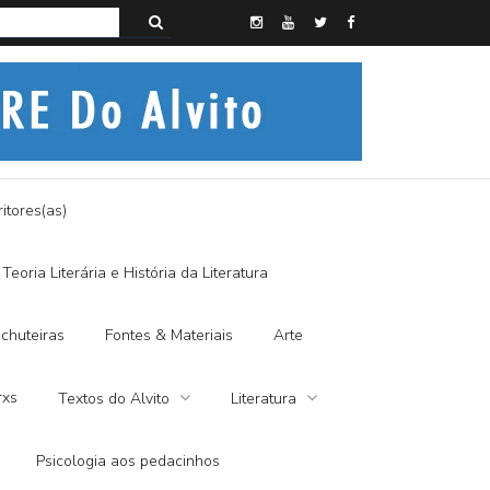
s do Alvito – A FRALDA DE PANO E A DITADURA DIGITAL
itores(as)
Teoria Literária e História da Literatura
chuteiras
Fontes & Materiais
Arte
rxs
Textos do Alvito
Literatura
Psicologia aos pedacinhos