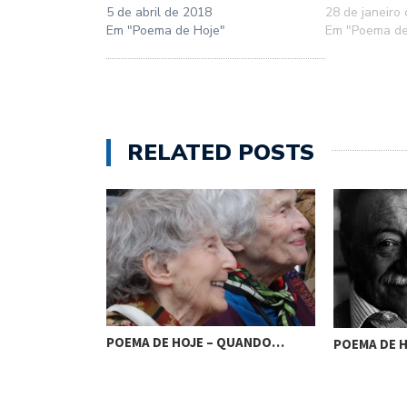
5 de abril de 2018
28 de janeiro
Em "Poema de Hoje"
Em "Poema de
RELATED POSTS
POEMA DE HOJE – QUANDO…
POEMA DE 
“JARDIM…