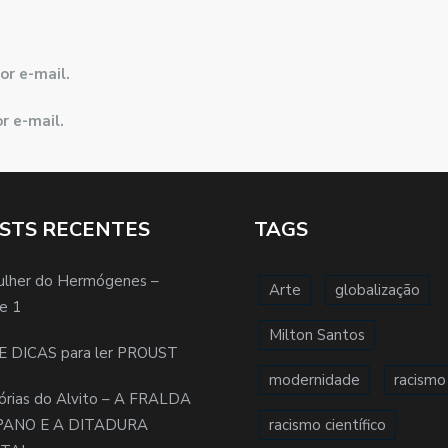
or e-mail.
r e-mail.
STS RECENTES
TAGS
ulher do Hermógenes –
Arte
globalização
e 1
Milton Santos
E DICAS para ler PROUST
modernidade
racismo
órias do Alvito – A FRALDA
PANO E A DITADURA
racismo científico