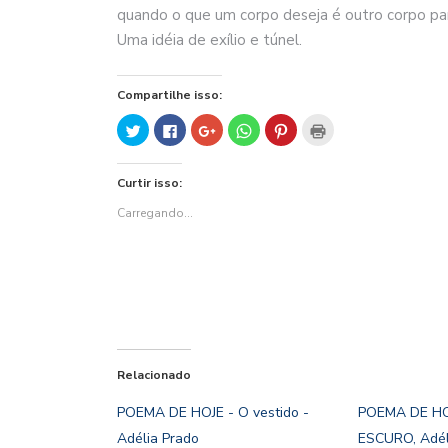
quando o que um corpo deseja é outro corpo par
Uma idéia de exílio e túnel.
Compartilhe isso:
Clique
Clique
Compartilhe
Clique
Clique
Clique
para
para
no
para
para
para
compartilhar
compartilhar
Google+
compartilhar
compartilhar
imprimir(abre
no
no
(abre
no
no
em
Twitter(abre
Facebook(abre
em
WhatsApp(abre
Pinterest(abre
nova
Curtir isso:
em
em
nova
em
em
janela)
nova
nova
janela)
nova
nova
janela)
janela)
janela)
janela)
Carregando...
Relacionado
POEMA DE HOJE - O vestido -
POEMA DE HO
Adélia Prado
ESCURO, Adéli