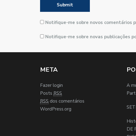
Notifique-me sobre novos comentários p
Notifique-me sobre novas publicações po
META
PO
Fazer login
A m
Posts
RSS
Part
RSS
dos comentários
SET
WordPress.org
Hist
DE 