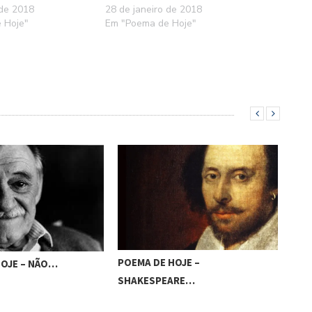
 de 2018
28 de janeiro de 2018
 Hoje"
Em "Poema de Hoje"
POEMA DE HOJE –
POE
HOJE – NÃO…
SHAKESPEARE…