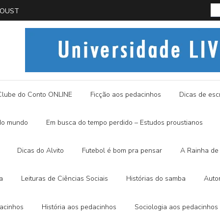
PROUST
História
Clube do Conto ONLINE
Ficção aos pedacinhos
Dicas de escr
do mundo
Em busca do tempo perdido – Estudos proustianos
Dicas do Alvito
Futebol é bom pra pensar
A Rainha de 
a
Leituras de Ciências Sociais
Histórias do samba
Auto
dacinhos
História aos pedacinhos
Sociologia aos pedacinhos