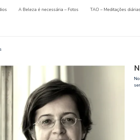
ios
A Beleza é necessária – Fotos
TAO – Meditações diária
s
N
No
se