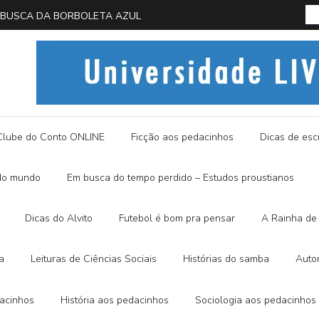
 EM BUSCA DA BORBOLETA AZUL
História
Clube do Conto ONLINE
Ficção aos pedacinhos
Dicas de escr
do mundo
Em busca do tempo perdido – Estudos proustianos
Dicas do Alvito
Futebol é bom pra pensar
A Rainha de 
a
Leituras de Ciências Sociais
Histórias do samba
Auto
dacinhos
História aos pedacinhos
Sociologia aos pedacinhos