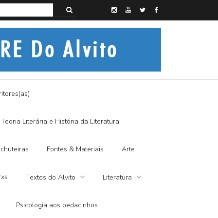
s do Alvito – SEMI-MÍSTICO, SIM SENHOR
itores(as)
Teoria Literária e História da Literatura
chuteiras
Fontes & Materiais
Arte
rxs
Textos do Alvito
Literatura
Psicologia aos pedacinhos