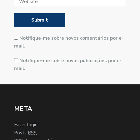
Notifique-me sobre novos comentários por e-
mail.
Notifique-me sobre novas publicações por e-
mail.
META
Fazer login
Posts
RSS