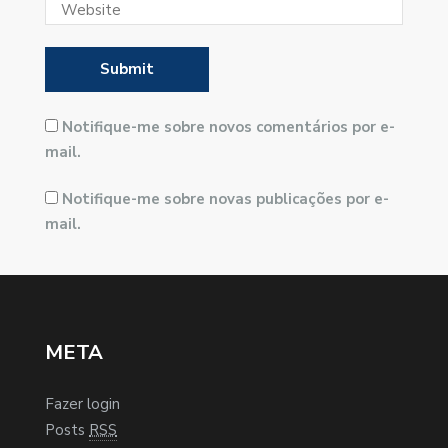
Notifique-me sobre novos comentários por e-
mail.
Notifique-me sobre novas publicações por e-
mail.
META
Fazer login
Posts
RSS