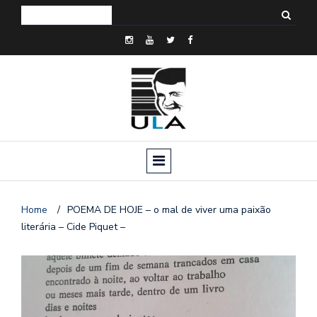
Home
/
POEMA DE HOJE – o mal de viver uma paixão
literária – Cide Piquet –
o
n
a