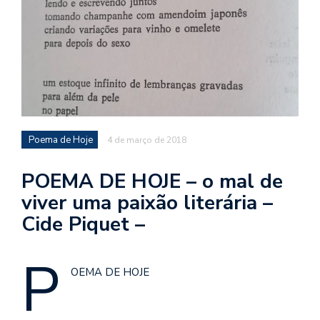
d
a
o
d
c
a
s
Poema de Hoje
4 de março de 2018
t
N
POEMA DE HOJE – o mal de
é
viver uma paixão literária –
o
Cide Piquet –
po
q
en
P
vo
OEMA DE HOJE
a
le
G