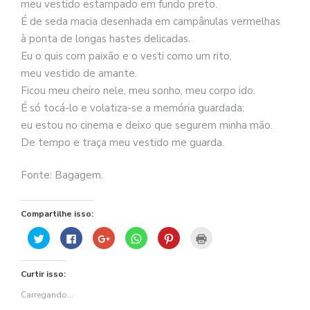
meu vestido estampado em fundo preto.
É de seda macia desenhada em campânulas vermelhas
à ponta de longas hastes delicadas.
Eu o quis com paixão e o vesti como um rito,
meu vestido de amante.
Ficou meu cheiro nele, meu sonho, meu corpo ido.
É só tocá-lo e volatiza-se a memória guardada:
eu estou no cinema e deixo que segurem minha mão.
De tempo e traça meu vestido me guarda.
Fonte: Bagagem.
Compartilhe isso:
Clique
Clique
Compartilhe
Clique
Clique
Clique
para
para
no
para
para
para
compartilhar
compartilhar
Google+
compartilhar
compartilhar
imprimir(abre
no
no
(abre
no
no
em
Twitter(abre
Facebook(abre
em
WhatsApp(abre
Pinterest(abre
nova
Curtir isso:
em
em
nova
em
em
janela)
nova
nova
janela)
nova
nova
janela)
janela)
janela)
janela)
Carregando...