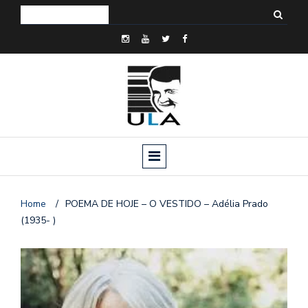
Home
/
POEMA DE HOJE – O VESTIDO – Adélia Prado
(1935- )
o
n
a