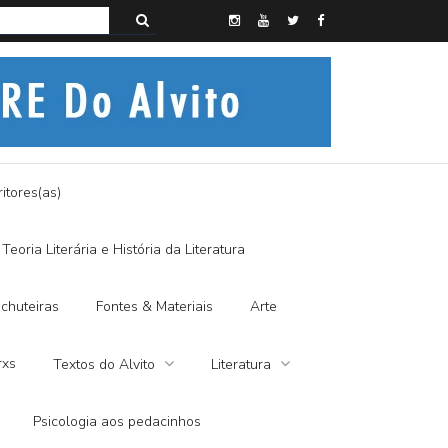
s do Alvito – SEMI-MÍSTICO, SIM SENHOR
itores(as)
Teoria Literária e História da Literatura
chuteiras
Fontes & Materiais
Arte
rxs
Textos do Alvito
Literatura
Psicologia aos pedacinhos