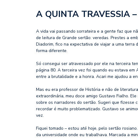
A QUINTA TRAVESSIA –
A vida vai passando sorrateira e a gente faz que n
de leitura de Grande sertão: veredas. Prestes a e
Diadorim, fico na expectativa de viajar a uma terra
forma diferente.
Só consegui ser atravessado por ele na terceira ten
página 80. A terceira vez foi quando eu estava em 
entre a brutalidade e a honra. Acari me ajudou a en
Mas eu era professor de História e não de literatu
extraordinária, meu doce amigo
Gustavo Fialho
. El
sobre os narradores do sertão. Sugeri que fizesse 
recordar é muito problematizado. Gustavo se animou
vez.
Fiquei tomado – estou até hoje, pelo sertão rosian
da universidade onde eu trabalhava. Marcada a minh