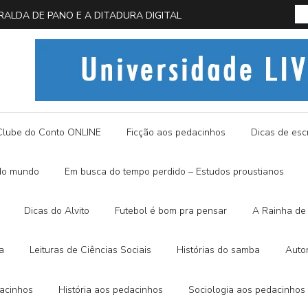
 EM BUSCA DA BORBOLETA AZUL
História
Clube do Conto ONLINE
Ficção aos pedacinhos
Dicas de escr
do mundo
Em busca do tempo perdido – Estudos proustianos
Dicas do Alvito
Futebol é bom pra pensar
A Rainha de 
a
Leituras de Ciências Sociais
Histórias do samba
Auto
dacinhos
História aos pedacinhos
Sociologia aos pedacinhos