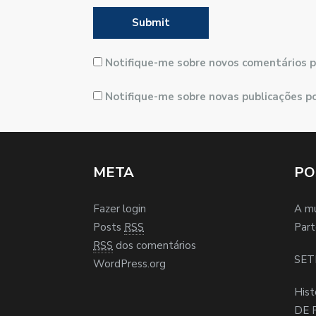
Notifique-me sobre novos comentários p
Notifique-me sobre novas publicações po
META
PO
Fazer login
A m
Posts
RSS
Part
RSS
dos comentários
SET
WordPress.org
Hist
DE 