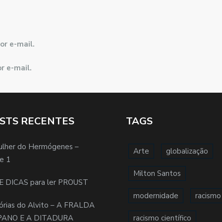
or e-mail.
r e-mail.
STS RECENTES
TAGS
ulher do Hermógenes –
Arte
globalização
e 1
Milton Santos
E DICAS para ler PROUST
modernidade
racismo
órias do Alvito – A FRALDA
PANO E A DITADURA
racismo científico