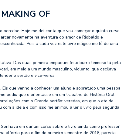
 MAKING OF
ão percebe. Hoje me dei conta que vou começar o quinto curso
mbarcar novamente na aventura do amor de Riobaldo e
 desconhecida. Pois a cada vez este livro mágico me lê de uma
tativa. Das duas primeira empaquei feito burro teimoso lá pela
Acari, em meio a um mundo masculino, violento, que oscilava
tender o sertão e vice-versa.
ra. Eis que venho a conhecer um aluno e sobretudo uma pessoa
e me pediu que o orientasse em um trabalho de História Oral
correlações com o Grande sertão: veredas, em que o ato de
 com a ideia e com isso me animou a ler o livro pela segunda
o. Sonhava em dar um curso sobre o livro ainda como professor
a alforria para o fim do primeiro semestre de 2016, parecia