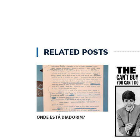
RELATED POSTS
ITO – O…
ONDE ESTÁ DIADORIM?