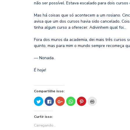
não ser possível. Estava escalado para dois cursos
Mas há coisas que só acontecem a um rosiano. Cinc
avisa que um dos cursos havia sido cancelado. Co
tinha algum curso a oferecer. Adivinhem qual foi…
Fora dos muros da academia, dei mais três cursos s
quinto, mas para mim o mundo sempre recomeça quan
— Nonada.
É hoje!
Compartilhe isso:
Clique
Clique
Compartilhe
Clique
Clique
Clique
para
para
no
para
para
para
compartilhar
compartilhar
Google+
compartilhar
compartilhar
imprimir(abre
no
no
(abre
no
no
em
Twitter(abre
Facebook(abre
em
WhatsApp(abre
Pinterest(abre
nova
Curtir isso:
em
em
nova
em
em
janela)
nova
nova
janela)
nova
nova
janela)
janela)
janela)
janela)
Carregando...