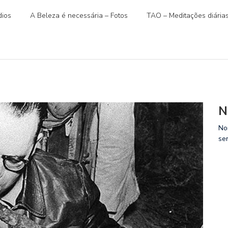
ios
A Beleza é necessária – Fotos
TAO – Meditações diária
N
No
se