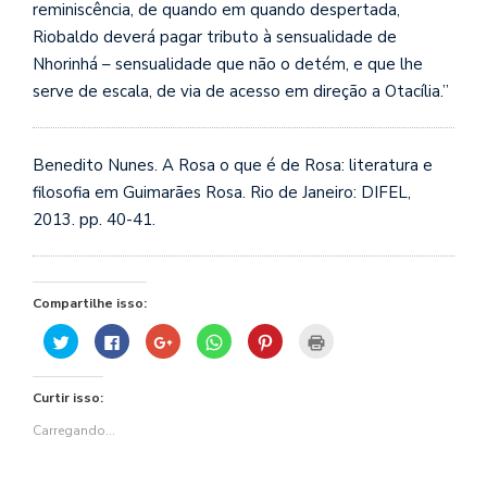
reminiscência, de quando em quando despertada,
Riobaldo deverá pagar tributo à sensualidade de
Nhorinhá – sensualidade que não o detém, e que lhe
serve de escala, de via de acesso em direção a Otacília.”
Benedito Nunes. A Rosa o que é de Rosa: literatura e
filosofia em Guimarães Rosa. Rio de Janeiro: DIFEL,
2013. pp. 40-41.
Compartilhe isso:
Clique
Clique
Compartilhe
Clique
Clique
Clique
para
para
no
para
para
para
compartilhar
compartilhar
Google+
compartilhar
compartilhar
imprimir(abre
no
no
(abre
no
no
em
Twitter(abre
Facebook(abre
em
WhatsApp(abre
Pinterest(abre
nova
Curtir isso:
em
em
nova
em
em
janela)
nova
nova
janela)
nova
nova
janela)
janela)
janela)
janela)
Carregando...