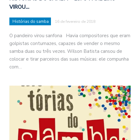
a
VIROU…
s
t
Histórias do samba
16 de fevereiro de 2018
N
é
O pandeiro virou sanfona Havia compositores que eram
o
golpistas contumazes, capazes de vender o mesmo
po
samba duas ou três vezes. Wilson Batista cansou de
q
colocar e tirar parceiros das suas músicas: ele compunha
en
vo
com…
a
le
G
se
ve