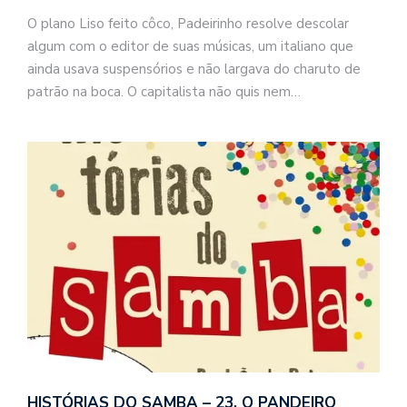
O plano Liso feito côco, Padeirinho resolve descolar
algum com o editor de suas músicas, um italiano que
ainda usava suspensórios e não largava do charuto de
patrão na boca. O capitalista não quis nem…
o
n
a
d
a
o
d
c
HISTÓRIAS DO SAMBA – 23. O PANDEIRO