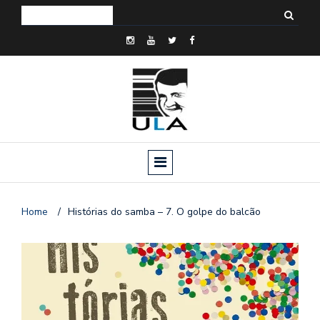
Home
/
Histórias do samba – 7. O golpe do balcão
o
n
a