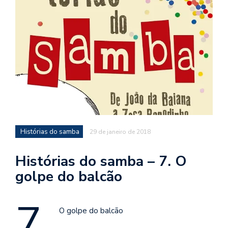
d
a
o
d
c
a
s
t
N
Histórias do samba
29 de janeiro de 2018
é
o
po
Histórias do samba – 7. O
q
golpe do balcão
en
vo
7.
a
le
O golpe do balcão
G