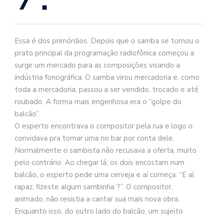
se
ve
Essa é dos primórdios. Depois que o samba se tornou o
prato principal da programação radiofônica começou a
surgir um mercado para as composições visando a
indústria fonográfica. O samba virou mercadoria e, como
toda a mercadoria, passou a ser vendido, trocado e até
roubado. A forma mais engenhosa era o “golpe do
balcão”.
O esperto encontrava o compositor pela rua e logo o
convidava pra tomar uma no bar por conta dele.
Normalmente o sambista não recusava
a oferta, muito
pelo contrário. Ao chegar lá, os dois encostam num
balcão, o esperto pede uma cerveja e aí começa: “E aí,
rapaz, fizeste algum sambinha ?”. O compositor,
animado, não resistia a cantar sua mais nova obra.
Enquanto isso, do outro lado do balcão, um sujeito