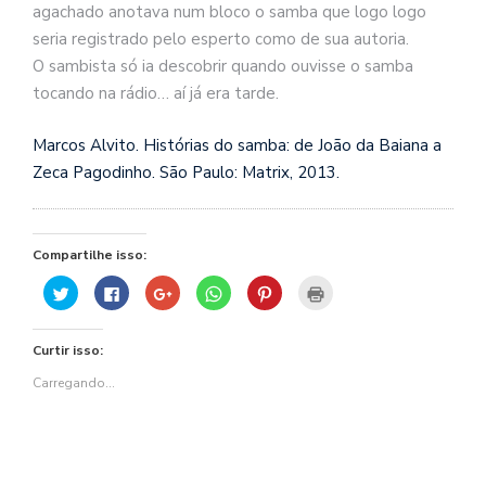
agachado anotava num bloco o samba que logo logo
seria registrado pelo esperto como de sua autoria.
O sambista só ia descobrir quando ouvisse o samba
tocando na rádio… aí já era tarde.
Marcos Alvito. Histórias do samba: de João da Baiana a
Zeca Pagodinho. São Paulo: Matrix, 2013.
Compartilhe isso:
Clique
Clique
Compartilhe
Clique
Clique
Clique
para
para
no
para
para
para
compartilhar
compartilhar
Google+
compartilhar
compartilhar
imprimir(abre
no
no
(abre
no
no
em
Twitter(abre
Facebook(abre
em
WhatsApp(abre
Pinterest(abre
nova
Curtir isso:
em
em
nova
em
em
janela)
nova
nova
janela)
nova
nova
janela)
janela)
janela)
janela)
Carregando...