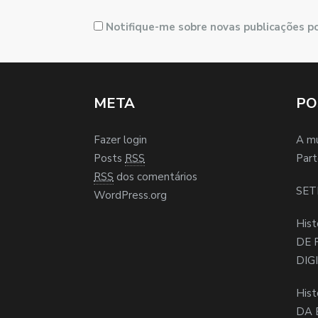
Notifique-me sobre novas publicações po
META
PO
Fazer login
A m
Posts
RSS
Part
RSS
dos comentários
SET
WordPress.org
Hist
DE 
DIG
Hist
DA 