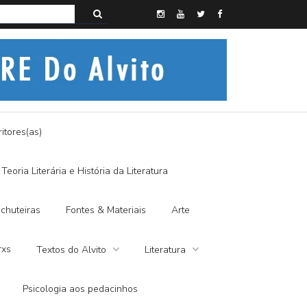
s do Alvito – SEMI-MÍSTICO, SIM SENHOR
itores(as)
Teoria Literária e História da Literatura
chuteiras
Fontes & Materiais
Arte
rxs
Textos do Alvito
Literatura
Psicologia aos pedacinhos