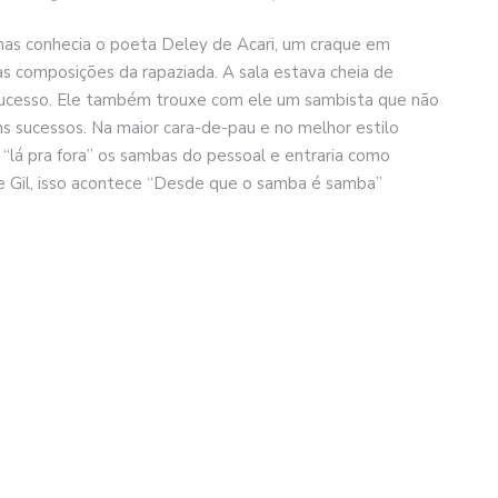
mas conhecia o poeta Deley de Acari, um craque em
 as composições da rapaziada. A sala estava cheia de
sucesso. Ele também trouxe com ele um sambista que não
 sucessos. Na maior cara-de-pau e no melhor estilo
a “lá pra fora” os sambas do pessoal e entraria como
e Gil, isso acontece “Desde que o samba é samba”