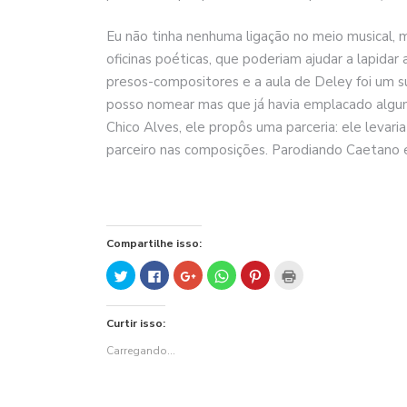
Eu não tinha nenhuma ligação no meio musical, 
oficinas poéticas, que poderiam ajudar a lapidar
presos-compositores e a aula de Deley foi um 
posso nomear mas que já havia emplacado alguns
Chico Alves, ele propôs uma parceria: ele levari
parceiro nas composições. Parodiando Caetano 
Compartilhe isso:
Clique
Clique
Compartilhe
Clique
Clique
Clique
para
para
no
para
para
para
compartilhar
compartilhar
Google+
compartilhar
compartilhar
imprimir(abre
no
no
(abre
no
no
em
Twitter(abre
Facebook(abre
em
WhatsApp(abre
Pinterest(abre
nova
Curtir isso:
em
em
nova
em
em
janela)
nova
nova
janela)
nova
nova
janela)
janela)
janela)
janela)
Carregando...