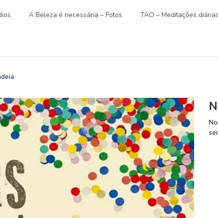
ios
A Beleza é necessária – Fotos
TAO – Meditações diária
deia
N
No
se