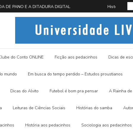
 EM BUSCA DA BORBOLETA AZUL
História
Clube do Conto ONLINE
Ficção aos pedacinhos
Dicas de escr
do mundo
Em busca do tempo perdido – Estudos proustianos
Dicas do Alvito
Futebol é bom pra pensar
A Rainha de 
a
Leituras de Ciências Sociais
Histórias do samba
Auto
dacinhos
História aos pedacinhos
Sociologia aos pedacinhos