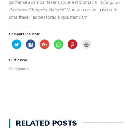
cantar seu samba, fazem aquela diplomacia:
“Obrigado,
Pastoras! Obrigado, Bateria!”
Monarco resumiu isso em
uma frase: “as pastoras é que mandam”
Compartilhe isso:
Clique
Clique
Compartilhe
Clique
Clique
Clique
para
para
no
para
para
para
compartilhar
compartilhar
Google+
compartilhar
compartilhar
imprimir(abre
no
no
(abre
no
no
em
Twitter(abre
Facebook(abre
em
WhatsApp(abre
Pinterest(abre
nova
Curtir isso:
em
em
nova
em
em
janela)
nova
nova
janela)
nova
nova
janela)
janela)
janela)
janela)
Carregando...
RELATED POSTS