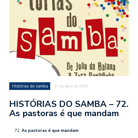
d
a
o
d
c
a
s
t
N
é
Histórias do samba
27 de abril de 2018
o
po
q
HISTÓRIAS DO SAMBA – 72.
en
As pastoras é que mandam
vo
a
le
As pastoras é que mandam
G