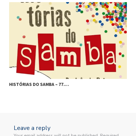
HISTÓRIAS DO SAMBA – 77.…
H
Leave a reply
Your email address will not be published. Required