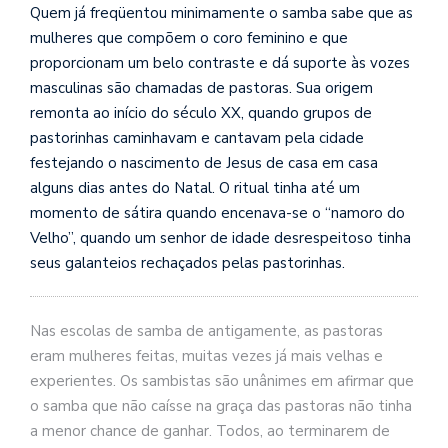
se
Quem já freqüentou minimamente o samba sabe que as
ve
mulheres que compõem o coro feminino e que
proporcionam um belo contraste e dá suporte às vozes
masculinas são chamadas de pastoras. Sua origem
remonta ao início do século XX, quando grupos de
pastorinhas caminhavam e cantavam pela cidade
festejando o nascimento de Jesus de casa em casa
alguns dias antes do Natal. O ritual tinha até um
momento de sátira quando encenava-se o “namoro do
Velho”, quando um senhor de idade desrespeitoso tinha
seus galanteios rechaçados pelas pastorinhas.
Nas escolas de samba de antigamente, as pastoras
eram mulheres feitas, muitas vezes já mais velhas e
experientes. Os sambistas são unânimes em afirmar que
o samba que não caísse na graça das pastoras não tinha
a menor chance de ganhar. Todos, ao terminarem de