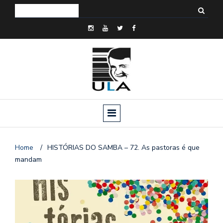
Home
/
HISTÓRIAS DO SAMBA – 72. As pastoras é que
mandam
o
n
a