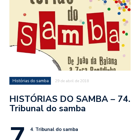
d
a
o
d
c
a
s
t
N
Histórias do samba
29 de abril de 2018
é
o
po
HISTÓRIAS DO SAMBA – 74.
q
Tribunal do samba
en
vo
7
a
le
4
.
Tribunal do samba
G