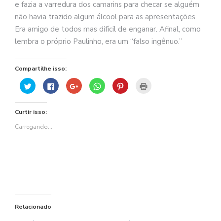
e fazia a varredura dos camarins para checar se alguém
não havia trazido algum álcool para as apresentações.
Era amigo de todos mas difícil de enganar. Afinal, como
lembra o próprio Paulinho, era um “falso ingênuo.”
Compartilhe isso:
Clique
Clique
Compartilhe
Clique
Clique
Clique
para
para
no
para
para
para
compartilhar
compartilhar
Google+
compartilhar
compartilhar
imprimir(abre
no
no
(abre
no
no
em
Twitter(abre
Facebook(abre
em
WhatsApp(abre
Pinterest(abre
nova
Curtir isso:
em
em
nova
em
em
janela)
nova
nova
janela)
nova
nova
janela)
janela)
janela)
janela)
Carregando...
Relacionado