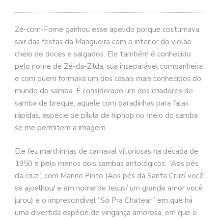
se
ve
Zé-com-Fome ganhou esse apelido porque costumava
sair das festas da Mangueira com o interior do violão
cheio de doces e salgados. Ele também é conhecido
pelo nome de Zé-da-Zilda, sua inseparável companheira
e com quem formava um dos casais mais conhecidos do
mundo do samba. É considerado um dos criadores do
samba de breque, aquele com paradinhas para falas
rápidas, espécie de pílula de hiphop no meio do samba
se me permitem a imagem.
Ele fez marchinhas de carnaval vitoriosas na década de
1950 e pelo menos dois sambas antológicos: “Aos pés
da cruz”, com Marino Pinto (Aos pés da Santa Cruz/ você
se ajoelhou/ e em nome de Jesus/ um grande amor você
jurou) e o imprescindível “Só Pra Chatear” em que há
uma divertida espécie de vingança amorosa, em que o