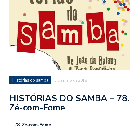
d
a
o
d
c
a
s
t
N
Histórias do samba
3 de maio de 2018
é
o
po
HISTÓRIAS DO SAMBA – 78.
q
Zé-com-Fome
en
vo
a
Zé-com-Fome
le
G