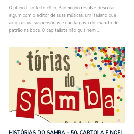
O plano Liso feito côco, Padeirinho resolve descolar
algum com o editor de suas músicas, um italiano que
ainda usava suspensórios e não largava do charuto de
patrão na boca. O capitalista não quis nem…
o
n
a
d
a
o
d
c
HISTÓRIAS DO SAMBA – 50. CARTOLA E NOEL