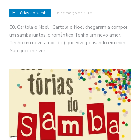
a
s
Histórias do samba
16 de março de 2018
t
50. Cartola e Noel Cartola e Noel chegaram a compor
N
é
um samba juntos, o romântico Tenho um novo amor:
o
Tenho um novo amor (bis) que vive pensando em mim
po
Não quer me ver…
q
en
vo
a
le
G
se
ve