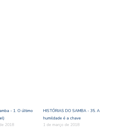
amba - 1. O último
HISTÓRIAS DO SAMBA - 35. A
el)
humildade é a chave
 de 2018
1 de março de 2018