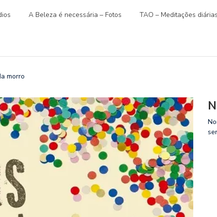
ios
A Beleza é necessária – Fotos
TAO – Meditações diária
a morro
N
No
se