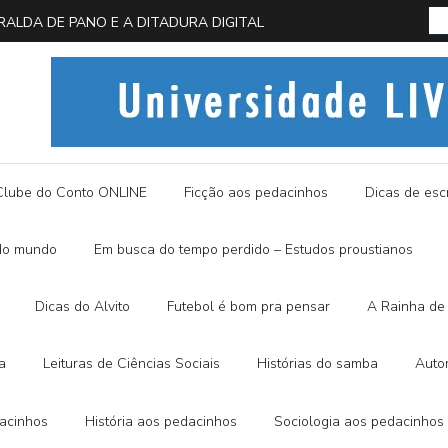
 EM BUSCA DA BORBOLETA AZUL
História
Clube do Conto ONLINE
Ficção aos pedacinhos
Dicas de escr
do mundo
Em busca do tempo perdido – Estudos proustianos
Dicas do Alvito
Futebol é bom pra pensar
A Rainha de 
a
Leituras de Ciências Sociais
Histórias do samba
Auto
dacinhos
História aos pedacinhos
Sociologia aos pedacinhos