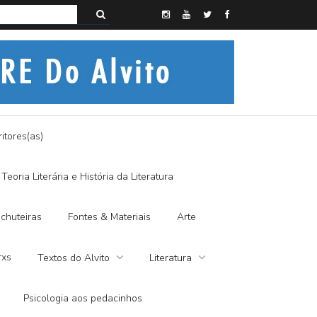
s do Alvito – SEMI-MÍSTICO, SIM SENHOR
itores(as)
Teoria Literária e História da Literatura
chuteiras
Fontes & Materiais
Arte
rxs
Textos do Alvito
Literatura
Psicologia aos pedacinhos