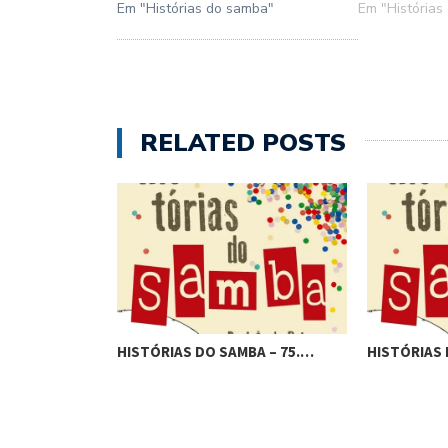
Em "Histórias do samba"
Em "Histórias
RELATED POSTS
BA – 76.…
HISTÓRIAS DO SAMBA – 75.…
HISTÓRIAS 