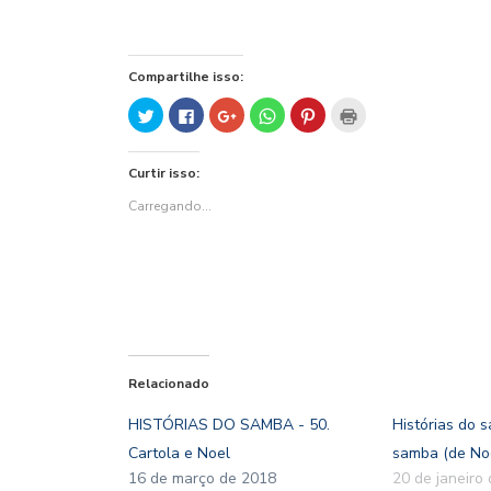
Compartilhe isso:
Clique
Clique
Compartilhe
Clique
Clique
Clique
para
para
no
para
para
para
compartilhar
compartilhar
Google+
compartilhar
compartilhar
imprimir(abre
no
no
(abre
no
no
em
Twitter(abre
Facebook(abre
em
WhatsApp(abre
Pinterest(abre
nova
Curtir isso:
em
em
nova
em
em
janela)
nova
nova
janela)
nova
nova
janela)
janela)
janela)
janela)
Carregando...
Relacionado
HISTÓRIAS DO SAMBA - 50.
Histórias do s
Cartola e Noel
samba (de No
16 de março de 2018
20 de janeiro