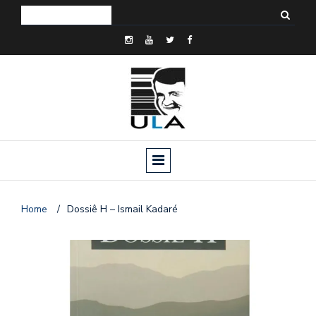
Home
/
Dossiê H – Ismail Kadaré
o
n
a