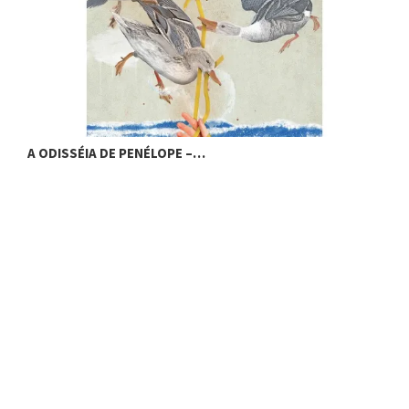
A ODISSÉIA DE PENÉLOPE –…
O