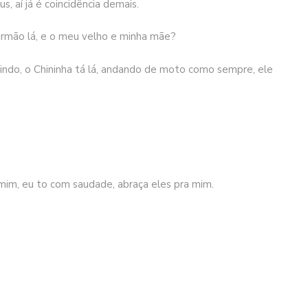
 aí já é coincidência demais.
 irmão lá, e o meu velho e minha mãe?
 indo, o Chininha tá lá, andando de moto como sempre, ele
im, eu to com saudade, abraça eles pra mim.