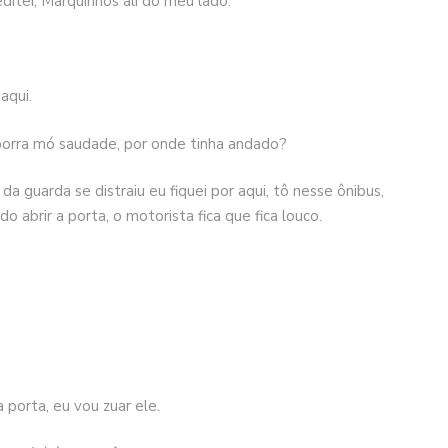
editei, Marquinhos ali do meu lado.
aqui.
porra mó saudade, por onde tinha andado?
a guarda se distraiu eu fiquei por aqui, tô nesse ônibus,
do abrir a porta, o motorista fica que fica louco.
 porta, eu vou zuar ele.