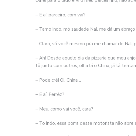
Olhei para o lado e vi o meu parceirinho, não acr
– E aí, parceiro, com vai?
– Tamo indo, mó saudade Nal, me dá um abraço 
– Claro, só você mesmo pra me chamar de Nal, 
– Ah! Desde aquele dia da pizzaria que meu anjo d
tô junto com outros, olha lá o China, já tá tentan
– Pode crê! Oi, China…
– E aí, Ferréz?
– Meu, como vai você, cara?
– To indo, essa porra desse motorista não abre a