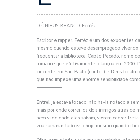
O ÔNIBUS BRANCO, Ferréz
Escritor e rapper, Ferréz é um dos expoentes da
mesmo quando esteve desempregado vivendo de 
frequentar a biblioteca. Capão Pecado, nome do b
romance que efetivamente o lançou em 2000. De
inocente em São Paulo (contos) e Deus foi almoç
que não impede uma enorme sensibilidade como 
—————-
Entrei, já estava lotado, não havia notado a se
mais por onde correr, os dois inimigos atrás de 
nem vi de onde eles saíram, vieram cobrar treta 
vou sumariar tudo isso hoje mesmo quando cheg