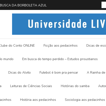
 EM BUSCA DA BORBOLETA AZUL
História
Clube do Conto ONLINE
Ficção aos pedacinhos
Dicas de escr
do mundo
Em busca do tempo perdido – Estudos proustianos
Dicas do Alvito
Futebol é bom pra pensar
A Rainha de 
a
Leituras de Ciências Sociais
Histórias do samba
Auto
dacinhos
História aos pedacinhos
Sociologia aos pedacinhos