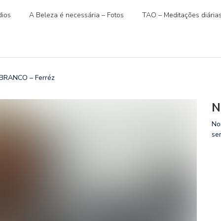
ios
A Beleza é necessária – Fotos
TAO – Meditações diária
BRANCO – Ferréz
N
No
se