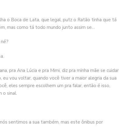
olha o Boca de Lata, que legal, putz o Ratão tinha que tá
bém, mas como tá todo mundo junto assim se…
, né?
a.
na, pra Ana Lúcia e pra Mimi, diz pra minha mãe se cuidar
 eu vou voltar, quando você tiver a maior alegria da sua
ocê, eles sempre escolhem um pra falar, então é isso,
 o sinal.
a, nós sentimos a sua também, mas este ônibus por