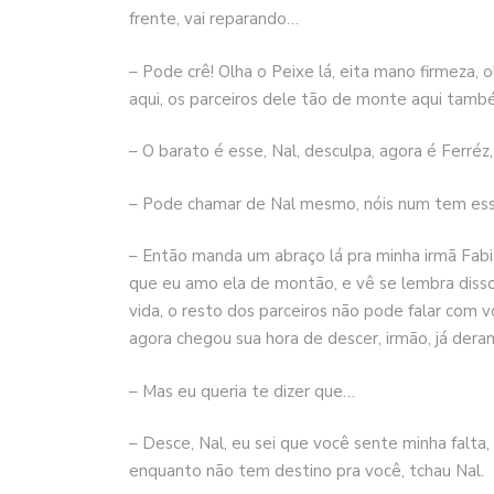
frente, vai reparando…
– Pode crê! Olha o Peixe lá, eita mano firmeza, 
aqui, os parceiros dele tão de monte aqui tam
– O barato é esse, Nal, desculpa, agora é Ferréz
– Pode chamar de Nal mesmo, nóis num tem ess
– Então manda um abraço lá pra minha irmã Fabia
que eu amo ela de montão, e vê se lembra disso,
vida, o resto dos parceiros não pode falar com v
agora chegou sua hora de descer, irmão, já deram
– Mas eu queria te dizer que…
– Desce, Nal, eu sei que você sente minha falt
enquanto não tem destino pra você, tchau Nal.