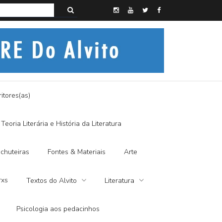
s do Alvito – SEMI-MÍSTICO, SIM SENHOR
itores(as)
Teoria Literária e História da Literatura
chuteiras
Fontes & Materiais
Arte
rxs
Textos do Alvito
Literatura
Psicologia aos pedacinhos