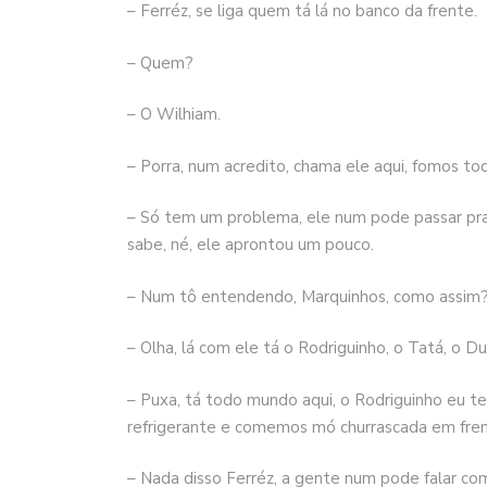
– Ferréz, se liga quem tá lá no banco da frente.
– Quem?
– O Wilhiam.
– Porra, num acredito, chama ele aqui, fomos to
– Só tem um problema, ele num pode passar pra e
sabe, né, ele aprontou um pouco.
– Num tô entendendo, Marquinhos, como assim
– Olha, lá com ele tá o Rodriguinho, o Tatá, o Du
– Puxa, tá todo mundo aqui, o Rodriguinho eu t
refrigerante e comemos mó churrascada em frent
– Nada disso Ferréz, a gente num pode falar com