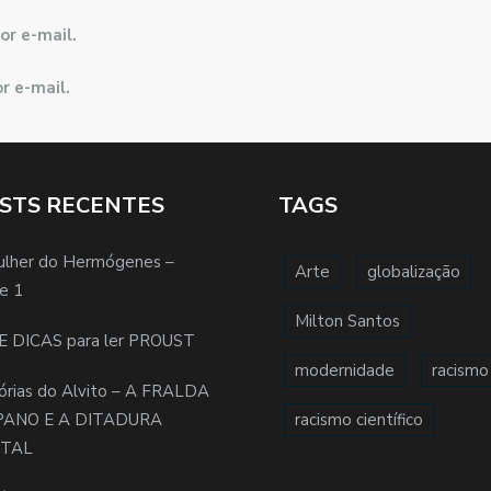
or e-mail.
r e-mail.
STS RECENTES
TAGS
ulher do Hermógenes –
Arte
globalização
e 1
Milton Santos
E DICAS para ler PROUST
modernidade
racismo
órias do Alvito – A FRALDA
PANO E A DITADURA
racismo científico
ITAL