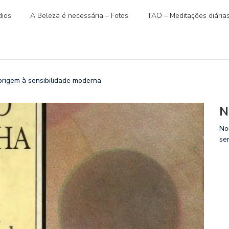
ios
A Beleza é necessária – Fotos
TAO – Meditações diária
rigem à sensibilidade moderna
N
No
se