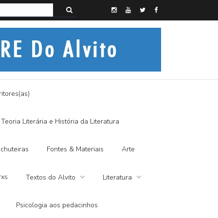
s do Alvito – A FRALDA DE PANO E A DITADURA DIGITAL
itores(as)
Teoria Literária e História da Literatura
chuteiras
Fontes & Materiais
Arte
rxs
Textos do Alvito
Literatura
Psicologia aos pedacinhos