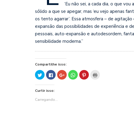
‘Eu não sei, a cada dia, o que vo
sólido a que se apegar, mas ‘eu vejo apenas f
os tento agarrar’. Essa atmosfera – de agitação
expansão das possibilidades de experiência e d
pessoais, auto-expansão e autodesordem, fanta
sensibilidade moderna.”
Compartilhe isso:
Clique
Clique
Compartilhe
Clique
Clique
Clique
para
para
no
para
para
para
compartilhar
compartilhar
Google+
compartilhar
compartilhar
imprimir(abre
no
no
(abre
no
no
em
Twitter(abre
Facebook(abre
em
WhatsApp(abre
Pinterest(abre
nova
Curtir isso:
em
em
nova
em
em
janela)
nova
nova
janela)
nova
nova
janela)
janela)
janela)
janela)
Carregando...