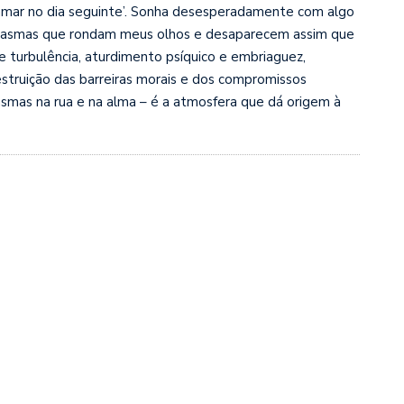
u amar no dia seguinte’. Sonha desesperadamente com algo
antasmas que rondam meus olhos e desaparecem assim que
 e turbulência, aturdimento psíquico e embriaguez,
estruição das barreiras morais e dos compromissos
smas na rua e na alma – é a atmosfera que dá origem à