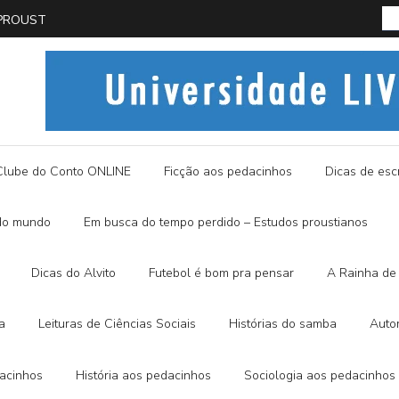
PROUST
História
Clube do Conto ONLINE
Ficção aos pedacinhos
Dicas de escr
do mundo
Em busca do tempo perdido – Estudos proustianos
Dicas do Alvito
Futebol é bom pra pensar
A Rainha de 
a
Leituras de Ciências Sociais
Histórias do samba
Auto
dacinhos
História aos pedacinhos
Sociologia aos pedacinhos