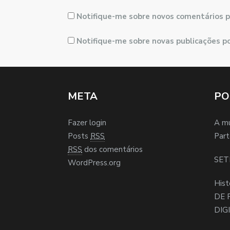
Notifique-me sobre novos comentários p
Notifique-me sobre novas publicações po
META
PO
Fazer login
A m
Posts
RSS
Part
RSS
dos comentários
SET
WordPress.org
Hist
DE 
DIG