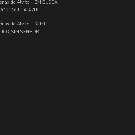
órias do Alvito – EM BUSCA
BORBOLETA AZUL
órias do Alvito – SEMI-
TICO, SIM SENHOR