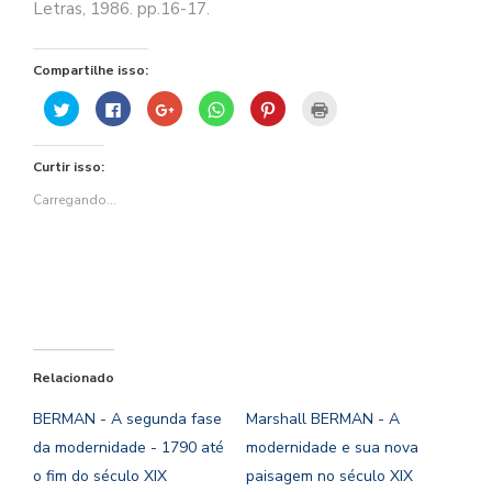
Letras, 1986. pp.16-17.
Compartilhe isso:
Clique
Clique
Compartilhe
Clique
Clique
Clique
para
para
no
para
para
para
compartilhar
compartilhar
Google+
compartilhar
compartilhar
imprimir(abre
no
no
(abre
no
no
em
Twitter(abre
Facebook(abre
em
WhatsApp(abre
Pinterest(abre
nova
Curtir isso:
em
em
nova
em
em
janela)
nova
nova
janela)
nova
nova
janela)
janela)
janela)
janela)
Carregando...
Relacionado
BERMAN - A segunda fase
Marshall BERMAN - A
da modernidade - 1790 até
modernidade e sua nova
o fim do século XIX
paisagem no século XIX