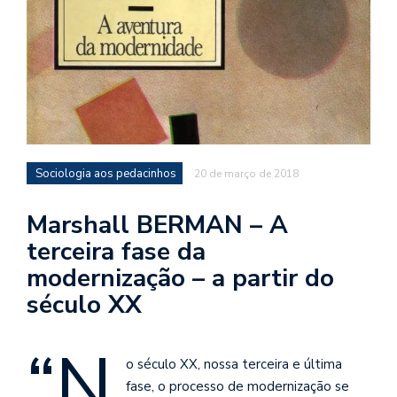
d
a
o
d
c
a
s
Sociologia aos pedacinhos
20 de março de 2018
t
N
Marshall BERMAN – A
é
terceira fase da
o
modernização – a partir do
po
q
século XX
en
vo
“N
a
o século XX, nossa terceira e última
le
G
fase, o processo de modernização se