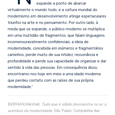
se
expande a ponto de abarcar
ve
virtualmente o mundo todo, e a cultura mundial do
modernismo em desenvolvimento atinge espetaculares
triunfos na arte e no pensamento. Por outro lado, à
meda que se expande, o público moderno se multiplica
em uma multidão de fragmentos, que falam linguagens
incomensuravelmente confidenciais; a ideia de
modernidade, concebida em inúmeros e fragmentários
caminhos, perde muito de sua nitidez, ressonância e
profundidade e perde sua capacidade de organizar e dar
sentido à vida das pessoas. Em consequência disso,
encontramo-nos hoje em meio a uma idade moderna
que perdeu contato com as raízes de sua própria
modernidade.”
BERMAN,Marshall.
Tudo que é sólido desmancha no ar: a
aventura da modernidade
. São Paulo: Companh
ia das