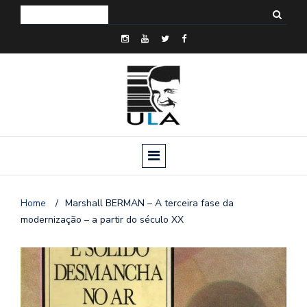
Home
/
Marshall BERMAN – A terceira fase da
modernização – a partir do século XX
o
n
a