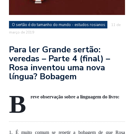
se
ve
O sertão é do tamanho do mundo - estudos rosianos
11 de
março de 2019
Para ler Grande sertão:
veredas – Parte 4 (final) –
Rosa inventou uma nova
língua? Bobagem
B
reve observação sobre a linguagem do livro:
1. É muito comum se repetir a bobagem de que Rosa