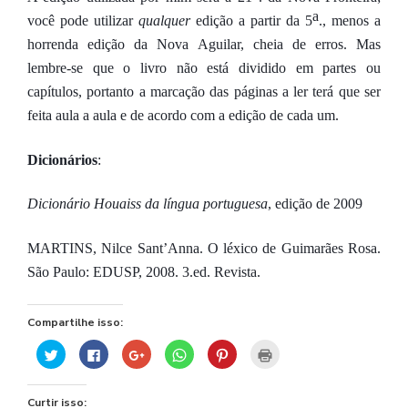
a
você pode utilizar
qualquer
edição a partir da 5
., menos a
horrenda edição da Nova Aguilar, cheia de erros. Mas
lembre-se que o livro não está dividido em partes ou
capítulos, portanto a marcação das páginas a ler terá que ser
feita aula a aula e de acordo com a edição de cada um.
Dicionários
:
Dicionário Houaiss da língua portuguesa
, edição de 2009
MARTINS, Nilce Sant’Anna. O léxico de Guimarães Rosa.
São Paulo: EDUSP, 2008. 3.ed. Revista.
Compartilhe isso:
Clique
Clique
Compartilhe
Clique
Clique
Clique
para
para
no
para
para
para
compartilhar
compartilhar
Google+
compartilhar
compartilhar
imprimir(abre
no
no
(abre
no
no
em
Twitter(abre
Facebook(abre
em
WhatsApp(abre
Pinterest(abre
nova
Curtir isso:
em
em
nova
em
em
janela)