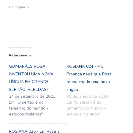
nova
nova
janela)
nova
nova
janela)
janela)
janela)
janela)
Carregando...
Relacionado
GUIMARÃES ROSA
ROSIANA 024 - MC
INVENTOU UMA NOVA
Proença nega que Rosa
LÍNGUA EM GRANDE
tenha criado uma nova
SERTÃO: VEREDAS?
língua
24 de setembro de 2021
30 de janeiro de 2019
Em "O sertão é do
Em "O sertão é do
tamanho do mundo -
tamanho do mundo -
estudos rosianos"
estudos rosianos"
ROSIANA 025 - Em Rosa a