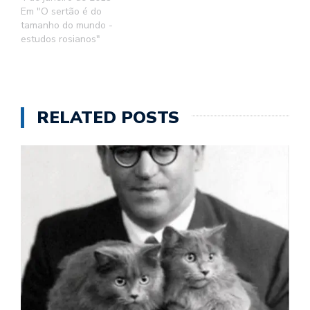
Em "O sertão é do
tamanho do mundo -
estudos rosianos"
RELATED POSTS