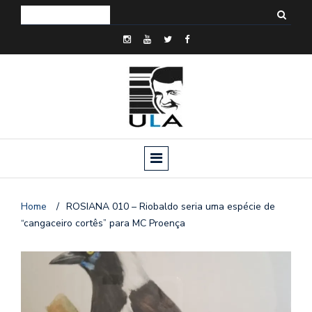
Home
/
ROSIANA 010 – Riobaldo seria uma espécie de
“cangaceiro cortês” para MC Proença
o
n
a