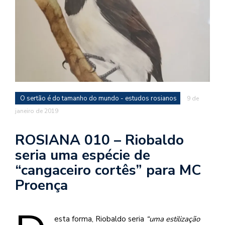
d
a
o
d
c
a
s
O sertão é do tamanho do mundo - estudos rosianos
9 de
t
janeiro de 2019
N
é
ROSIANA 010 – Riobaldo
o
seria uma espécie de
po
q
“cangaceiro cortês” para MC
en
Proença
vo
a
le
G
esta forma, Riobaldo seria
“uma estilização