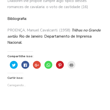
Diadorim lhe propõe cumprir algo típico desses
romances de cavalaria: o voto de castidade (16)
Bibliografia:
PROENÇA, Manuel Cavalcanti. (1958)
Trilhas no Grande
sertão
. Rio de Janeiro: Departamento de Imprensa
Nacional.
Compartilhe isso:
Clique
Clique
Compartilhe
Clique
Clique
Clique
para
para
no
para
para
para
compartilhar
compartilhar
Google+
compartilhar
compartilhar
imprimir(abre
no
no
(abre
no
no
em
Twitter(abre
Facebook(abre
em
WhatsApp(abre
Pinterest(abre
nova
Curtir isso:
em
em
nova
em
em
janela)
nova
nova
janela)
nova
nova
janela)
janela)
janela)
janela)
Carregando...