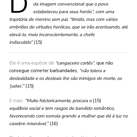
D
se
da imagem convencional que o povo
ve
estabeleceu para seus heróis”, com uma
trajetória de menino sem pai, “tímido, mas com vários
embriões de virtudes heróicas, que se irão acentuando, até
elevá-lo, meio inconscientemente, a chefe
indiscutido”
(15)
Ele é uma espécie de
“cangaceiro cortês”
, que não
consegue cometer barbaridades,
“não tolera a
deslealdade e os desleais lhe são inimigos de morte, os
‘judas’.”
(15)
E mais:
“Muito folcloricamente, procura o
(15)
equilíbrio social e tem rasgos de bandido romântico,
favorecendo com esmola grande a mulher que dá à luz no
casebre miserável.”
(16)