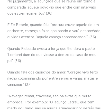
No julgamento, a jagunçada que se reúne em torno é
comparada ‘aquele povo-rio que enche com intervalo
dos estremecimentos’ (36)
E Zé Bebelo, quando fala “procura cruzar aquele rio em
enchente, começa a falar ‘apalpando o vau’, desconfiado,
ouvidos atentos, ‘aquela cabeça sobrenadando'”. (36)
Quando Riobaldo evoca a força que lhe dera o pacto:
‘Lembrei dum rio que viesse a dentro da casa de meu
pai’. (36)
Quando fala dos caprichos do amor: ‘Coração vivo feito
riacho colominhando por entre serras e varjas, matas e
campinas.’ (37)
“Navegar, remar, travessia, são palavras que muito
emprega.” Por exemplo: “O jagunço Lacrau, que tem
medo do Diabo, não se arrisca a ‘navegar por detrás das