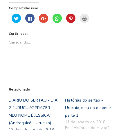
Compartilhe isso:
Clique
Clique
Compartilhe
Clique
Clique
Clique
para
para
no
para
para
para
compartilhar
compartilhar
Google+
compartilhar
compartilhar
imprimir(abre
no
no
(abre
no
no
em
Twitter(abre
Facebook(abre
em
WhatsApp(abre
Pinterest(abre
nova
Curtir isso:
em
em
nova
em
em
janela)
nova
nova
janela)
nova
nova
janela)
janela)
janela)
janela)
Carregando...
Relacionado
DIÁRIO DO SERTÃO - DIA
Histórias do sertão -
2: “URUCUIA? PRAZER.
Urucuia, meu rio de amor -
MEU NOME É JÉSSICA”
parte 1
11 de janeiro de 2018
(Andrequicé – Urucuia)
Em "Histórias do Alvito"
12 de setembro de 2019