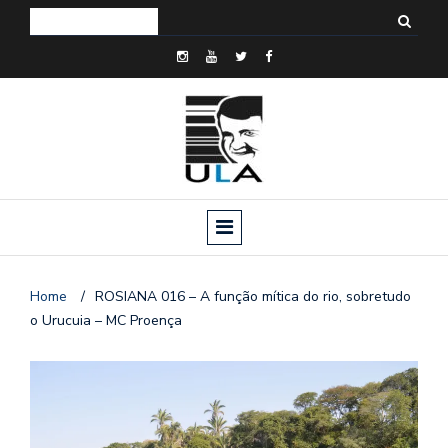
Home
/
ROSIANA 016 – A função mítica do rio, sobretudo
o Urucuia – MC Proença
o
n
a