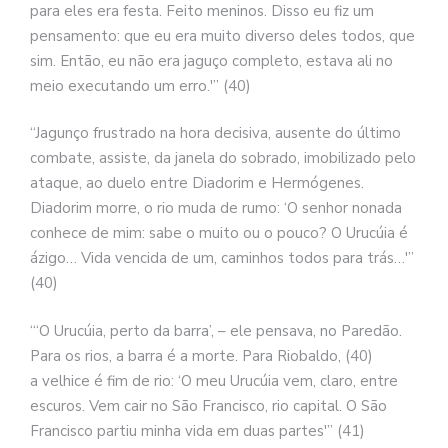
para eles era festa. Feito meninos. Disso eu fiz um
pensamento: que eu era muito diverso deles todos, que
sim. Então, eu não era jaguço completo, estava ali no
meio executando um erro.'” (40)
“Jagunço frustrado na hora decisiva, ausente do último
combate, assiste, da janela do sobrado, imobilizado pelo
ataque, ao duelo entre Diadorim e Hermógenes.
Diadorim morre, o rio muda de rumo: ‘O senhor nonada
conhece de mim: sabe o muito ou o pouco? O Urucúia é
ázigo… Vida vencida de um, caminhos todos para trás…'”
(40)
“‘O Urucúia, perto da barra’, – ele pensava, no Paredão.
Para os rios, a barra é a morte. Para Riobaldo, (40)
a velhice é fim de rio: ‘O meu Urucúia vem, claro, entre
escuros. Vem cair no São Francisco, rio capital. O São
Francisco partiu minha vida em duas partes'” (41)