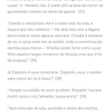
coisas” e “Medeiro Vaz, é chefe até na hora da morte ‘se
governando mesmo no remar da agonia’ “(37)
“Otacília o deslumbra, ela é o outro lado da vida, a
doçura que não conhecia: – ‘Me airei nela com a diguice
duma música, outra água eu provava’. Otacília é remanso
de rio, a curva onde ele se acolhe, onde a correnteza do
destino puxa menos – ‘Otacília sendo forte como a paz,
feito aqueles largos remansos do Urucúia, mas que é rio
de brabeza’.” (38)
Já Diadorim é uma correnteza: ‘Diadorim, esse, o senhor
sabe como um rio é bravo?’ (38)
“Murado na solidão do amor proibido, Riobaldo ‘turvava
muito’ como o rio Cariranha, ‘quase preto’.” (38)
“Num intervalo da luta, sentindo o cheiro dos mortos,