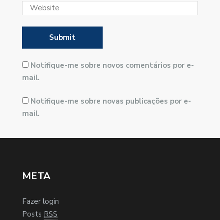
Notifique-me sobre novos comentários por e-
mail.
Notifique-me sobre novas publicações por e-
mail.
META
Fazer login
Posts
RSS