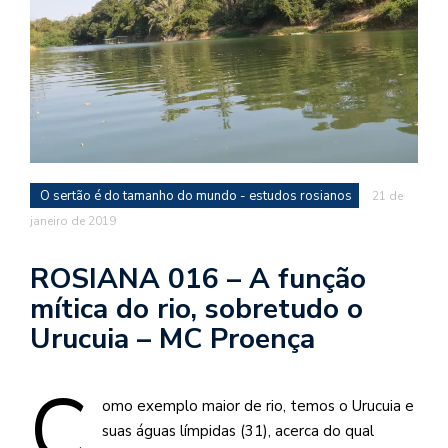
d
a
o
d
c
a
s
O sertão é do tamanho do mundo - estudos rosianos
21 de
t
janeiro de 2019
N
é
ROSIANA 016 – A função
o
mítica do rio, sobretudo o
po
q
Urucuia – MC Proença
en
vo
C
a
omo exemplo maior de rio, temos o Urucuia e
le
suas águas límpidas (31), acerca do qual
G