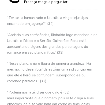
se
Proença chega a perguntar:
ve
“Ter-se-ia humanizado o Urucúia, a vingar injustiças,
encarnado em jagunço?” (32)
“Abrindo suas confidências, Riobaldo logo menciona o rio
Urucúia, o Diabo e o Sertão. Guimarães Rosa está
apresentando alguns dos grandes personagens do
romance em seu plano mítico.” (32)
“Nesse plano, o rio é figura de primeira grandeza. Há
mesmo, no desenrolar da estória, uma indistinção em
que ele e herói se confundem, superpondo-se ou
correndo paralelos.” (32)
“Poderíamos, até, dizer que o rio é (32)
mais importante que o homem, pois este o liga a suas
emoções, dele se vale para dar corpo às suas ideias,