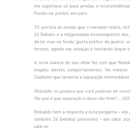
me espiritava só para arrelias e inconveniência
Pondo-se, porém, em pers-
70: pectiva as ironias que o narrador relata, n
Zé Bebelo e a religiosidade inconsequente dos
da lei, mas no fundo ‘gosta prático da guerra’
ferozes, agindo nas sebaças e tentando limpar-s
A nova clareza do seu olhar faz com que Rioba
engano destes comportamentos. No mesmo es
Diadorim que lamenta a separação irremediável
Riobaldo, eu gostava que você pudesse ter nasci
Por que é que separação é dever tão forte? … (GS
Riobaldo tem a resposta a esta pergunta – el
também Zé Bebelo) prisioneiro – ele sabe, po
cala-se: