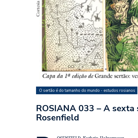
O sertão é do tamanho do mundo - estudos rosianos
ROSIANA 033 – A sexta 
Rosenfield