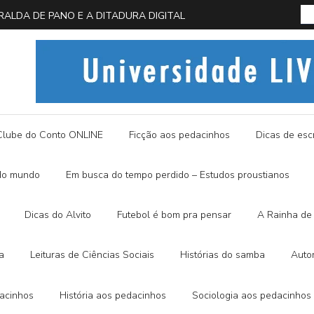
 EM BUSCA DA BORBOLETA AZUL
História
Clube do Conto ONLINE
Ficção aos pedacinhos
Dicas de escr
do mundo
Em busca do tempo perdido – Estudos proustianos
Dicas do Alvito
Futebol é bom pra pensar
A Rainha de 
a
Leituras de Ciências Sociais
Histórias do samba
Auto
dacinhos
História aos pedacinhos
Sociologia aos pedacinhos