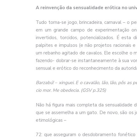
A reinvenção da sensualidade erótica no uni
Tudo torna-se jogo, brincadeira, carnaval – o p
em um grande campo de experimentação onde
invertidos, torcidos, potencializados. É esta
palpites e impulsos (e não projetos racionais 
um rebanho agitado de cavalos. Ele escolhe o 
fazendo- dobrar-se instantaneamente à sua von
sensual e erótico do reconhecimento da autorid
Barzabú! – xinguei. E o cavalão, lão, lão, pôs as
cio mor. Me obedecia. (GSV p.325)
Não há figura mais completa da sensualidade do
que se assemelha a um gato. De novo, são os jogo
etimológicas –
72: que asseguram o desdobramento fonético 