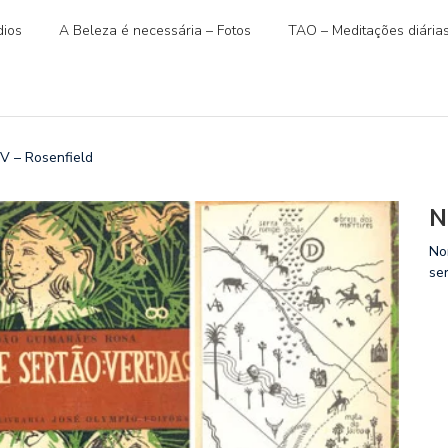
ios
A Beleza é necessária – Fotos
TAO – Meditações diária
V – Rosenfield
N
No
se