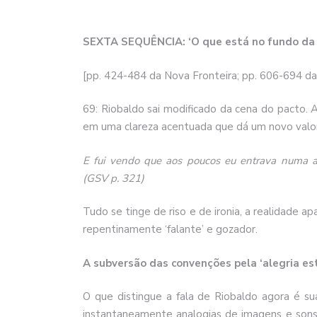
SEXTA SEQUÊNCIA: ‘O que está no fundo da
[pp. 424-484 da Nova Fronteira; pp. 606-694 
69: Riobaldo sai modificado da cena do pacto. 
em uma clareza acentuada que dá um novo valor 
E fui vendo que aos poucos eu entrava numa al
(GSV p. 321)
Tudo se tinge de riso e de ironia, a realidade a
repentinamente ‘falante’ e gozador.
A subversão das convenções pela ‘alegria est
O que distingue a fala de Riobaldo agora é su
instantaneamente analogias de imagens e sons,