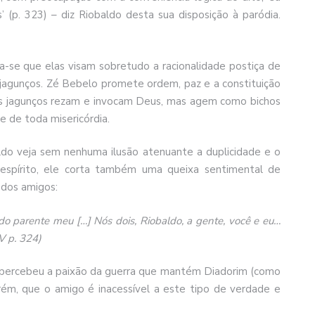
s’ (p. 323) – diz Riobaldo desta sua disposição à paródia.
ota-se que elas visam sobretudo a racionalidade postiça de
 jagunços. Zé Bebelo promete ordem, paz e a constituição
; os jagunços rezam e invocam Deus, mas agem como bichos
e de toda misericórdia.
ldo veja sem nenhuma ilusão atenuante a duplicidade e o
pírito, ele corta também uma queixa sentimental de
 dos amigos:
do parente meu […] Nós dois, Riobaldo, a gente, você e eu…
V p. 324)
e percebeu a paixão da guerra que mantém Diadorim (como
rém, que o amigo é inacessível a este tipo de verdade e