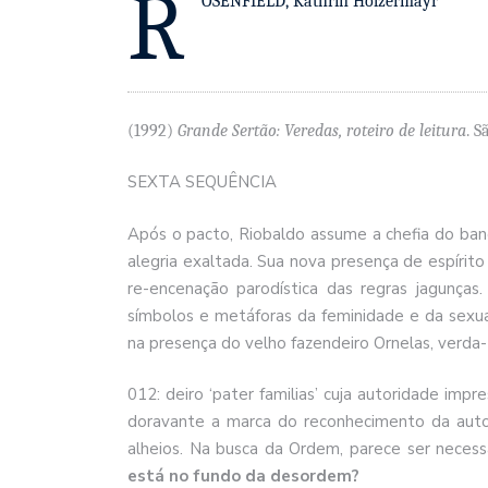
R
OSENFIELD, Kathrin Holzermayr
(1992)
Grande Sertão: Veredas, roteiro de leitura
. S
S
EXTA SEQUÊNCIA
Após o pacto, Riobaldo assume a chefia do b
alegria exaltada. Sua nova presença de espírito
re-encenação parodística das regras jagunças
símbolos e metáforas da feminidade e da sexu
na presença do velho fazendeiro Ornelas, verda-
012: deiro ‘pater familias’ cuja autoridade imp
doravante a marca do reconhecimento da aut
alheios. Na busca da Ordem, parece ser necess
está no fundo da desordem?