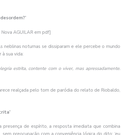
 desordem?’
da Nova AGUILAR em pdf]
As neblinas noturnas se dissiparam e ele percebe o mundo
à sua vida:
egria estrita, contente com o viver, mas apressadamente.
parece realçada pelo tom de paródia do relato de Riobaldo,
rita’
a presença de espírito, a resposta imediata que combina
 sem preocupação com a conveniência lógica do dito; ‘eu