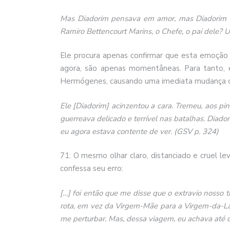
Mas Diadorim pensava em amor, mas Diadorim s
Ramiro Bettencourt Marins, o Chefe, o pai dele?
Ele procura apenas confirmar que esta emoção
agora, são apenas momentâneas. Para tanto, 
Hermógenes, causando uma imediata mudança 
Ele [Diadorim] acinzentou a cara. Tremeu, aos pi
guerreava delicado e terrível nas batalhas. Diad
eu agora estava contente de ver. (GSV p. 324)
71: O mesmo olhar claro, distanciado e cruel l
confessa seu erro:
[…] foi então que me disse que o extravio nosso 
rota, em vez da Virgem-Mãe para a Virgem-da-Laj
me perturbar. Mas, dessa viagem, eu achava até d