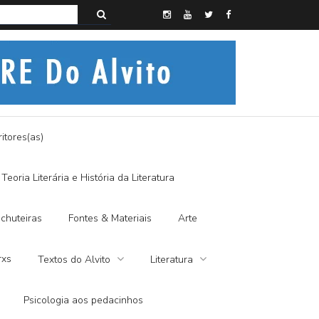
s do Alvito – SEMI-MÍSTICO, SIM SENHOR
itores(as)
Teoria Literária e História da Literatura
chuteiras
Fontes & Materiais
Arte
rxs
Textos do Alvito
Literatura
Psicologia aos pedacinhos