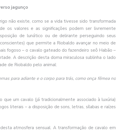
verso jagunço
erigo não existe, como se a vida tivesse sido transformada
 os valores e as significações podem ser livremente
 disposição de lunático ou de delirante perseguindo seus
e conscientes) que permite a Riobaldo avançar no meio de
mais fogoso – o cavalo gateado do fazendeiro seô Habão –
tade. A descrição desta doma miraculosa sublinha o lado
ade de Riobaldo pelo animal:
 pernas para adiante e o corpo para trás, como onça fêmea no
 que um cavalo (já tradicionalmente associado à luxúria)
s literais – a disposição de sons, letras, sílabas e raízes
desta atmosfera sensual. A transformação de cavalo em