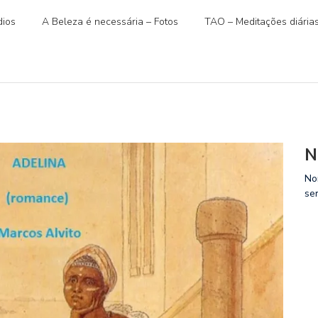
ios
A Beleza é necessária – Fotos
TAO – Meditações diária
N
No
se