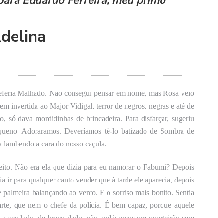
 para Eduardo Ferreira, meu primo
delina
eferia Malhado. Não consegui pensar em nome, mas Rosa veio
invertida ao Major Vidigal, terror de negros, negras e até de
, só dava mordidinhas de brincadeira. Para disfarçar, sugeriu
queno. Adoraramos. Deveríamos tê-lo batizado de Sombra de
a lambendo a cara do nosso caçula.
ito. Não era ela que dizia para eu namorar o Fabumi? Depois
ia ir para qualquer canto vender que à tarde ele aparecia, depois
 palmeira balançando ao vento. E o sorriso mais bonito. Sentia
arte, que nem o chefe da polícia. É bem capaz, porque aquele
a seu lado, de braço dado, não andávamos um quarteirão sem