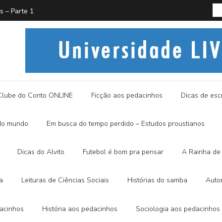
PROUST
História
Clube do Conto ONLINE
Ficção aos pedacinhos
Dicas de escr
do mundo
Em busca do tempo perdido – Estudos proustianos
Dicas do Alvito
Futebol é bom pra pensar
A Rainha de 
a
Leituras de Ciências Sociais
Histórias do samba
Auto
dacinhos
História aos pedacinhos
Sociologia aos pedacinhos