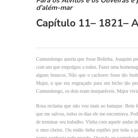
Para os Alvitos e os Oliveiras e
d’além-mar
Capítulo 11– 1821– A
Camundongo queria
que fosse
Bolinha. Joaquim pr
com um que empolgou a todos. Fazer uma homenagem 
alguns brancos. Não que o cachorro fosse tão brabo
Major, o que era engraçado para um bicho tão pe
Camundongo, os dois eram inseparáveis. Major vivi
Rosa reclama que não vou mais ao batuque. Bem fe
que me salvou, todos os dias ele me encontrava.
P
od
de terminar seu trabalho. Vinha com aquele andar de
o meu cheiro. Ou então tinha espiões por toda a p
negro conhecia todo mundo. Quando eu caminhava 