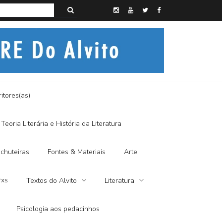
s do Alvito – A FRALDA DE PANO E A DITADURA DIGITAL
itores(as)
Teoria Literária e História da Literatura
chuteiras
Fontes & Materiais
Arte
rxs
Textos do Alvito
Literatura
Psicologia aos pedacinhos