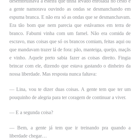
desembrulhava a esteira que tinha levado enrolada no cesto e
a gente namorava ouvindo as ondas se desmanchando em
espuma branca.
E não era só as ondas que se desmanchavam.
Era tão bom que nem parecia que estávamos em terra de
branco. Fabumi vinha com um farnel. Não era comida de
escravo, mas coisas que só os brancos comiam, feitas aqui ou
que mandavam trazer lá de fora: pão, manteiga, queijo, maçãs
e vinho. Aquele preto sabia fazer as coisas direito.
F
ingia
brincar com ele, dizendo que estava gastando o dinheiro da
nossa liberdade. Mas respo
sta nunca faltava
:
— Lina, vou te dizer duas coisas. A gente tem que ter um
pouquinho de alegria para ter coragem de continuar a viver.
— E a segunda coisa?
— Bem, a gente já tem que ir treinando pra quando a
liberdade chegar…