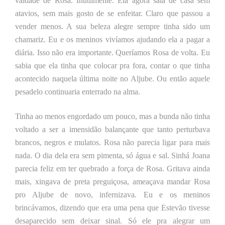
vaidade de Rosa. Inutilmente. Ela agora saía de casa sem
atavios, sem mais gosto de se enfeitar. Claro que passou a
vender menos. A sua beleza alegre sempre tinha sido um
chamariz. Eu e os meninos vivíamos ajudando ela a pagar a
diária. Isso não era importante. Queríamos Rosa de volta. Eu
sabia que ela tinha que colocar pra fora, contar o que tinha
acontecido naquela última noite no Aljube. Ou então aquele
pesadelo continuaria enterrado na alma.
Tinha ao menos engordado um pouco, mas a bunda não tinha
voltado a ser
a
imensidão balançante que tanto perturbava
brancos, negros e mulatos. Rosa não parecia ligar para mais
nada. O dia dela era sem pimenta, só água e sal. Sinhá Joana
parecia feliz em ter quebrado a força de Rosa. Gritava ainda
mais, xingava de preta preguiçosa, ameaçava mandar Rosa
pro Aljube de novo, infernizava. Eu e os meninos
brincávamos, dizendo que era uma pena que Estevão tivesse
desaparecido sem deixar sinal. Só ele pra alegrar um