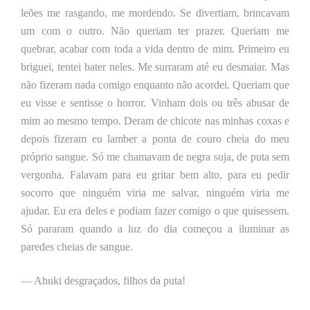
leões me rasgando, me mordendo.
S
e divertiam, brincavam
um com o outro. Não queriam ter prazer. Queriam me
quebrar, acabar com toda a vida dentro de mim. Primeiro eu
briguei, tentei bater neles. Me surraram até eu desmaiar. Mas
não fizeram nada comigo enquanto não acordei. Queriam que
eu visse e sentisse
o
horror. Vinham dois ou três abusar de
mim ao mesmo tempo. Deram de chicote nas minhas coxas e
depois fizeram eu lamber a ponta de couro cheia do meu
próprio sangue. Só me chamavam de negra suja, de puta sem
vergonha. Falavam para eu gritar bem alto, para eu pedir
socorro que ninguém viria me salvar, ninguém viria me
ajudar. Eu era deles e podiam fazer comigo o que quisessem.
Só pararam quando a luz do dia começou a iluminar as
paredes cheias de sangue.
— Ahuki desgraçados, filhos da puta!