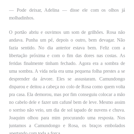
— Pode deixar, Adelina — disse ele com os olhos já
molhadinhos.
O portão abriu
e ouvimos
um som de grilhões. Rosa não
andava. Punha um pé, depois o outro, bem devagar. Não
fazia sentido. No dia anterior estava bem. Feliz com a
libertação próxima e com o fim das dores nas costas. As
feridas finalmente tinham fechado. Agora era a sombra de
uma sombra. A vida nela era uma pequena folha prestes a se
desprender da árvore. Eles se assustaram. Camundongo
disparou e deitou a cabeça no colo de Rosa como quem volta
pra casa. Ela demorou, mas por fim conseguiu colocar a mão
no cabelo dele e fazer um cafuné bem de leve. Mesmo assim
o sorriso não veio, um dia de sol tapado de nuvens e chuva.
Joaquim olhou para mim procurando uma resposta. Nos
juntamos a Camundongo e Rosa, os braços embolados
apertando com toda a força.