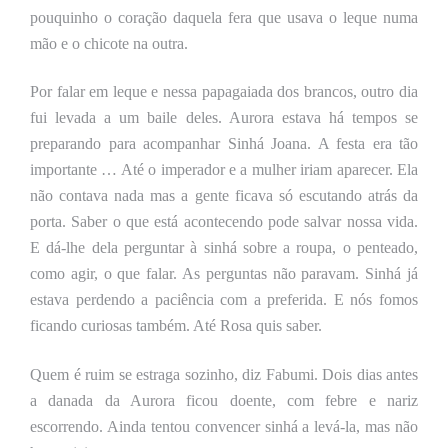
pouquinho o coração daquela fera que usava o leque numa
mão e o chicote na outra.
Por falar em leque e nessa papagaiada dos brancos, outro dia
fui levada a um baile deles. Aurora estava há tempos se
preparando para acompanhar Sinhá Joana. A festa era tão
importante … Até o imperador e a mulher iriam aparecer. Ela
não contava nada mas a gente ficava só escutando
atrás da
porta. S
aber o que está acontecendo pode salvar nossa vida.
E dá-lhe dela perguntar à sinhá sobre a roupa, o penteado,
como agir, o que falar. As perguntas não
paravam
. Sinhá já
estava perdendo a paciência com a preferida. E nós fomos
ficando curiosas também. Até Rosa quis saber.
Quem é ruim se estraga sozinho, diz Fabumi. Dois dias antes
a danada da Aurora ficou doente, com febre e nariz
escorrendo. Ainda tentou convencer sinhá a levá-la, mas não