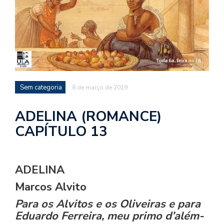
d
a
o
d
c
a
Sem categoria
8 de março de 2019
s
t
ADELINA (ROMANCE)
N
CAPÍTULO 13
é
o
po
q
ADELINA
en
Marcos Alvito
vo
a
Para os Alvitos e os Oliveiras e para
le
Eduardo Ferreira, meu primo d’além-
G