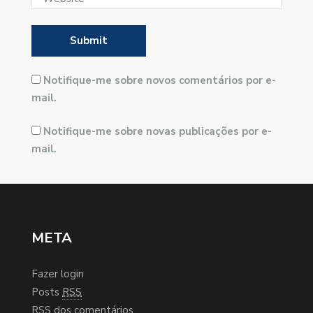
Notifique-me sobre novos comentários por e-
mail.
Notifique-me sobre novas publicações por e-
mail.
META
Fazer login
Posts
RSS
RSS
dos comentários