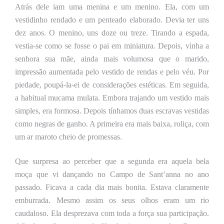
Atrás dele iam uma menina e um menino. Ela, com um
vestidinho rendado e um penteado elaborado. Devia ter uns
dez anos. O menino, uns doze ou treze. Tirando a espada,
vestia-se como se fosse o pai em miniatura. Depois, vinha a
senhora sua mãe, ainda mais volumosa que o marido,
impressão aumentada pelo vestido de rendas e pelo véu. Por
piedade, poupá-la-ei de considerações estéticas. Em seguida,
a habitual mucama mulata. Embora trajando um vestido mais
simples, era formosa. Depois tínhamos duas escravas vestidas
como negras de ganho. A primeira era mais baixa, roliça, com
um ar maroto cheio de promessas.
Que surpresa ao perceber que a segunda era aquela bela
moça que vi dançando no Campo de Sant’anna no ano
passado.
Ficava a cada dia mais bonita. Estava claramente
emburrada. Mesmo assim os seus olhos eram um rio
caudaloso. Ela desprezava com toda a força sua participação.