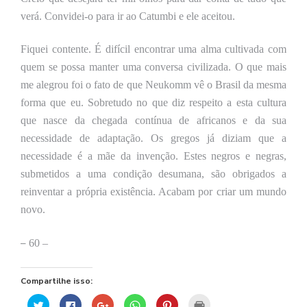
verá. Convidei-o para ir ao Catumbi e ele aceitou.
Fiquei contente. É difícil encontrar uma alma cultivada com
quem se possa manter uma conversa civilizada. O que mais
me alegrou foi o fato de que Neukomm vê o Brasil da mesma
forma que eu.
S
obretudo no que diz respeito a esta cultura
que nasce da chegada contínua de africanos e da sua
necessidade de adaptação. Os gregos já diziam que a
necessidade é a mãe da invenção. Estes negros e negras,
submetidos a uma condição desumana, são obrigados a
reinventar a própria existência. Acabam por criar um mundo
novo.
–
60 –
Compartilhe isso:
Clique
Clique
Compartilhe
Clique
Clique
Clique