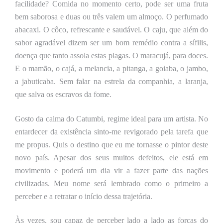
facilidade? Comida no momento certo, pode ser uma fruta
bem saborosa e duas ou três valem um almoço. O perfumado
abacaxi. O côco, refrescante e saudável. O caju, que além do
sabor agradável dizem ser
um bom remédio contra a sífilis,
doença que tanto assola estas plagas
. O maracujá,
para
doces.
E o mamão, o cajá, a melancia, a pitanga, a goiaba, o jambo,
a jabuticaba. Sem falar na estrela da companhia, a laranja,
que salva os escravos da fome.
Gosto d
a calma
do Catumbi, regime ideal para um artista. No
entardecer da existência sinto-me revigorado pela tarefa que
me propus. Quis o destino que eu me tornasse o pintor deste
novo país. Apesar dos seus muitos defeitos, ele está em
movimento e poderá um dia vir a fazer parte das nações
civilizadas. Meu nome será lembrado como o primeiro a
perceber e a retratar o início dessa trajetória.
Às vezes, sou capaz de perceber lado a lado as forças do