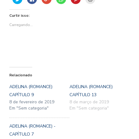
para
para
no
para
para
para
compartilhar
compartilhar
Google+
compartilhar
compartilhar
imprimir(abre
no
no
(abre
no
no
em
Twitter(abre
Facebook(abre
em
WhatsApp(abre
Pinterest(abre
nova
Curtir isso:
em
em
nova
em
em
janela)
nova
nova
janela)
nova
nova
janela)
janela)
janela)
janela)
Carregando...
Relacionado
ADELINA (ROMANCE)
ADELINA (ROMANCE)
CAPÍTULO 9
CAPÍTULO 13
8 de fevereiro de 2019
8 de março de 2019
Em "Sem categoria"
Em "Sem categoria"
ADELINA (ROMANCE) -
CAPÍTULO 7