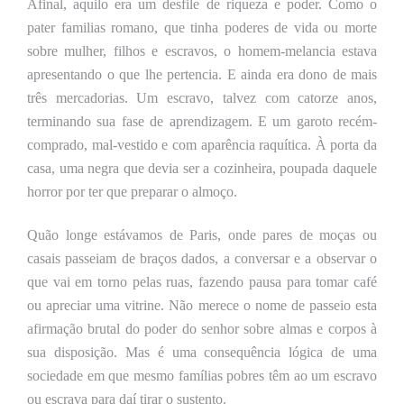
Afinal, aquilo era um desfile de riqueza e poder. Como o
pater familias romano, que tinha poderes de vida ou morte
sobre mulher, filhos e escravos, o homem-melancia estava
apresentando o que lhe pertencia. E ainda era dono de mais
três mercadorias. Um escravo, talvez com catorze anos,
terminando sua fase de aprendizagem. E um garoto recém-
comprado, mal-vestido e com aparência raquítica. À porta da
casa, uma negra que devia ser a cozinheira, poupada daquele
horror por ter que preparar o almoço.
Quão longe estávamos de Paris, onde pares de moças ou
casais passeiam de braços dados, a conversar e a observar o
que vai em torno pelas ruas, fazendo pausa para tomar café
ou
apreciar
uma vitrine. Não merece o nome de passeio esta
afirmação brutal do poder do senhor sobre almas e corpos à
sua disposição. Mas é uma consequência lógica de uma
sociedade em que mesmo famílias pobres têm ao um escravo
ou escrava para daí
tirar
o sustento.