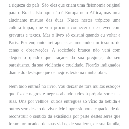
a riqueza do país. São eles que
criam
uma fisionomia original
para o Brasil
. Isto aqui não é Europa nem África, mas uma
alucinante mistura das duas. Nasce
nestes trópicos
uma
cultura ímpar, que vou procurar conhecer e descrever com
gravuras e textos. Mas o livro só existirá quando eu voltar a
Paris. Por enquanto irei apenas acumulando um tesouro de
cenas e observações. A sociedade branca não verá com
alegria o quadro que traçarei da sua preguiça, do seu
parasitismo, da sua violência e crueldade. Ficarão indignados
diante do destaque que os negros terão na minha obra.
Nem tudo entrará no livro. Vou
deixar de fora muitos esboços
que fiz de negros e negras abandonados à própria sorte nas
ruas. Uns por velhice, outros entregues ao vício da bebida e
outros sem desejo de viver. Me impressionou a capacidade de
reconstruir o sentido da existência por parte destes seres que
foram arrancados de suas vidas, de sua terra, de sua família,