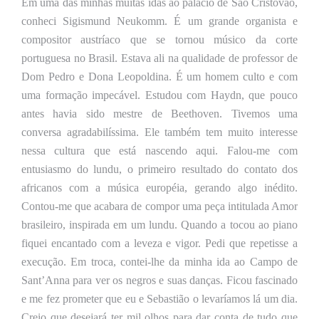
Em uma das minhas muitas idas ao palácio de São Cristóvão,
conheci Sigismund Neukomm. É um grande organista e
compositor austríaco que se tornou músico da corte
portuguesa no Brasil. Estava ali na qualidade de professor de
Dom Pedro e Dona Leopoldina. É um homem culto e com
uma formação impecável.
E
studou com Haydn, que pouco
antes havia sido mestre de Beethoven. Tivemos uma
conversa agradabilíssima. Ele também tem muito interesse
nessa cultura que está nascendo aqui. Falou-me com
entusiasmo do lundu, o primeiro resultado do contato dos
africanos com a música européia, gerando algo inédito.
Contou-me que acabara de compor uma peça intitulada Amor
brasileiro, inspirada em um lundu. Quando a
tocou ao piano
fiquei encantado com a leveza e vigor. Pedi que repetisse a
execução. Em troca, contei-lhe da minha ida ao Campo de
Sant’Anna para ver os negros e suas danças. Ficou fascinado
e me fez prometer que eu e Sebastião o levaríamos lá um dia.
Creio que desejará ter mil olhos para dar conta de tudo que