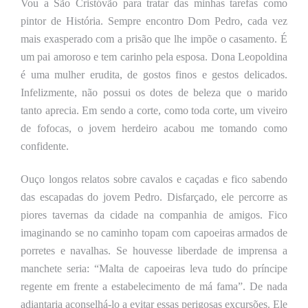
Vou
a São Cristóvão para tratar das minhas tarefas como
pintor de História. Sempre encontro Dom Pedro, cada vez
mais exasperado com a prisão que lhe impõe o casamento. É
um pai amoroso e tem carinho pela esposa. Dona Leopoldina
é uma mulher erudita, de gostos finos e gestos delicados.
Infelizmente, não possui os dotes de beleza que o marido
tanto aprecia. Em sendo a corte, como toda corte, um viveiro
de fofocas, o jovem herdeiro acabou me tomando como
confidente.
Ouço
longos relatos sobre cavalos e caçadas e
fico sabendo
das escapadas do jovem Pedro. Disfarçado, ele percorre as
piores tavernas da cidade na companhia de amigos. Fico
imaginando se no caminho topam com capoeiras armados de
porretes e navalhas. Se houvesse liberdade de imprensa a
manchete seria: “Malta de capoeiras leva tudo do príncipe
regente em frente a estabelecimento de má fama”. De nada
adiantaria aconselhá-lo a evitar essas perigosas excursões. Ele