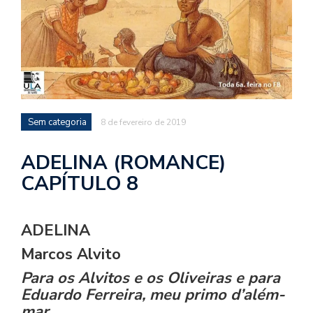
d
a
o
d
c
a
Sem categoria
8 de fevereiro de 2019
s
t
ADELINA (ROMANCE)
N
CAPÍTULO 8
é
o
po
ADELINA
q
en
Marcos Alvito
vo
a
Para os Alvitos e os Oliveiras e para
le
Eduardo Ferreira, meu primo d’além-
G
mar