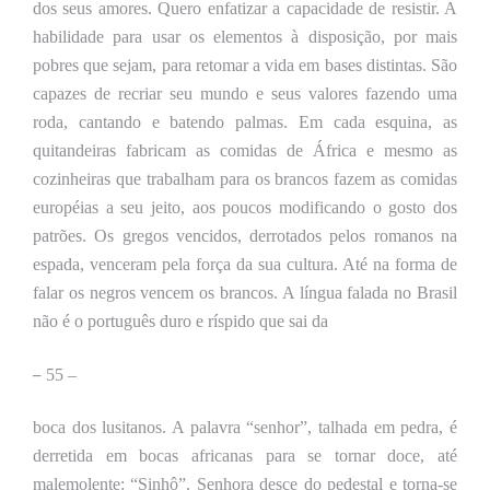
dos seus amores. Quero enfatizar a capacidade de resistir. A
habilidade para usar os elementos à disposição, por mais
pobres que sejam, para retomar a vida em bases distintas. São
capazes de recriar seu mundo e seus valores fazendo uma
roda, cantando e batendo palmas. Em cada esquina, as
quitandeiras fabricam as comidas de África e mesmo as
cozinheiras que trabalham para os brancos fazem as comidas
européias a seu jeito, aos poucos modificando o gosto dos
patrões. Os gregos vencidos, derrotados pelos romanos na
espada, venceram pela força da sua cultura. Até na forma de
falar os negros
vencem
os brancos. A língua falada no Brasil
não é o português duro e ríspido que sai da
–
55 –
boca dos
lusitanos. A palavra “senhor”, talhada em pedra, é
derretida em bocas africanas para se tornar doce, até
malemolente: “Sinhô”.
Senhora desce do pedestal e torna-se