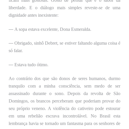
ficam
mais gostosas. Gosto de pensar que é o sabor da
liberdade. E o diálogo mais simples reveste-se de uma
dignidade antes inexistente:
—
A sopa estava excelente, Dona Esmeralda.
—
Obrigado, sinhô Debret, se estiver faltando alguma coisa é
só falar.
—
Estava tudo ótimo.
Ao contrário dos que são donos de seres humanos, durmo
tranquilo com a minha consciência, sem medo de ser
assassinado durante o sono. Depois da revolta de São
Domingos, os brancos perceberam que poderiam provar do
seu próprio veneno. A violência do cativeiro pode estourar
em uma rebelião escrava incontrolável. No Brasil esta
lembrança havia se tornado um fantasma para os senhores de