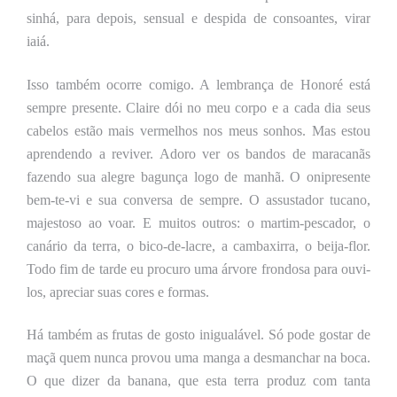
sinhá, para depois, sensual e despida de consoantes, virar
iaiá.
Isso também ocorre comigo. A lembrança de Honoré está
sempre presente. Claire dói no meu corpo e a cada dia seus
cabelos estão mais vermelhos nos meus sonhos. Mas estou
aprendendo a reviver. Adoro ver os bandos de maracanãs
fazendo sua alegre bagunça logo de manhã. O onipresente
bem-te-vi e sua conversa de sempre. O assustador tucano,
majestoso ao voar. E muitos outros: o martim-pescador, o
canário da terra, o bico-de-lacre, a cambaxirra, o beija-flor.
Todo fim de tarde eu procuro uma árvore frondosa para ouvi-
los,
apreciar suas cores e formas.
Há também as frutas de gosto inigualável. Só pode gostar de
maçã quem nunca provou uma manga a desmanchar na boca.
O que dizer da banana, que esta terra produz com tanta