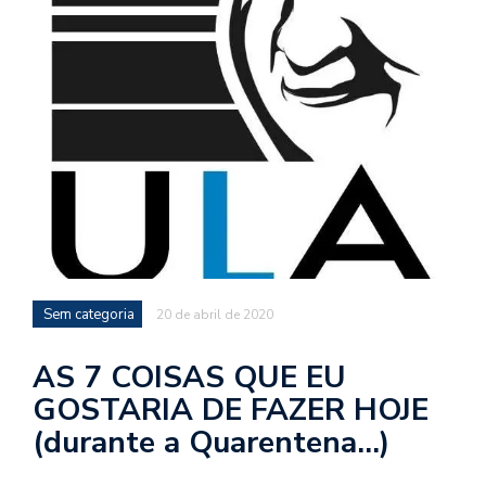
d
a
o
d
c
a
s
t
N
é
o
Sem categoria
20 de abril de 2020
po
q
AS 7 COISAS QUE EU
en
GOSTARIA DE FAZER HOJE
vo
a
(durante a Quarentena…)
le
G