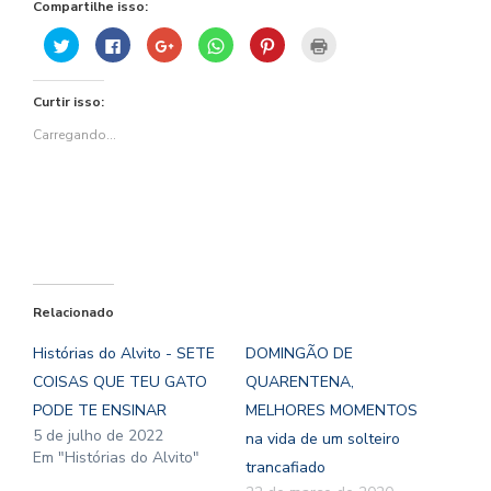
Compartilhe isso:
Clique
Clique
Compartilhe
Clique
Clique
Clique
para
para
no
para
para
para
compartilhar
compartilhar
Google+
compartilhar
compartilhar
imprimir(abre
no
no
(abre
no
no
em
Twitter(abre
Facebook(abre
em
WhatsApp(abre
Pinterest(abre
nova
Curtir isso:
em
em
nova
em
em
janela)
nova
nova
janela)
nova
nova
janela)
janela)
janela)
janela)
Carregando...
Relacionado
Histórias do Alvito - SETE
DOMINGÃO DE
COISAS QUE TEU GATO
QUARENTENA,
PODE TE ENSINAR
MELHORES MOMENTOS
5 de julho de 2022
na vida de um solteiro
Em "Histórias do Alvito"
trancafiado