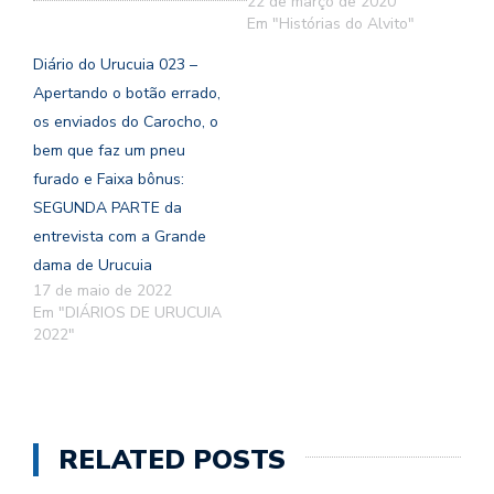
22 de março de 2020
Em "Histórias do Alvito"
Diário do Urucuia 023 –
Apertando o botão errado,
os enviados do Carocho, o
bem que faz um pneu
furado e Faixa bônus:
SEGUNDA PARTE da
entrevista com a Grande
dama de Urucuia
17 de maio de 2022
Em "DIÁRIOS DE URUCUIA
2022"
RELATED POSTS