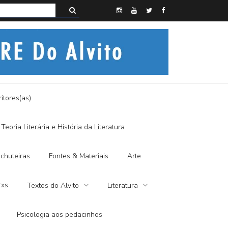
s do Alvito – SEMI-MÍSTICO, SIM SENHOR
itores(as)
Teoria Literária e História da Literatura
chuteiras
Fontes & Materiais
Arte
rxs
Textos do Alvito
Literatura
Psicologia aos pedacinhos