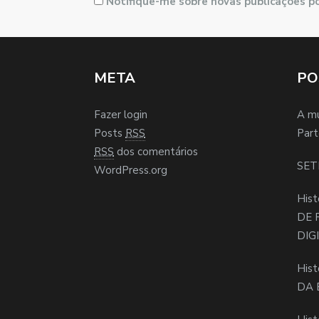
Notifique-me sobre novas publicações po
META
PO
Fazer login
A m
Posts
RSS
Part
RSS
dos comentários
SET
WordPress.org
Hist
DE 
DIG
Hist
DA 