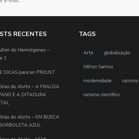
r e-mail.
STS RECENTES
TAGS
ulher do Hermógenes –
Arte
globalização
e 1
Milton Santos
E DICAS para ler PROUST
modernidade
racismo
órias do Alvito – A FRALDA
PANO E A DITADURA
racismo científico
ITAL
órias do Alvito – EM BUSCA
BORBOLETA AZUL