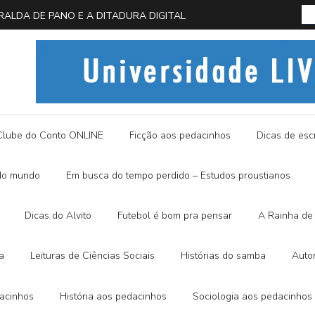
 EM BUSCA DA BORBOLETA AZUL
História
Clube do Conto ONLINE
Ficção aos pedacinhos
Dicas de escr
do mundo
Em busca do tempo perdido – Estudos proustianos
Dicas do Alvito
Futebol é bom pra pensar
A Rainha de 
a
Leituras de Ciências Sociais
Histórias do samba
Auto
dacinhos
História aos pedacinhos
Sociologia aos pedacinhos