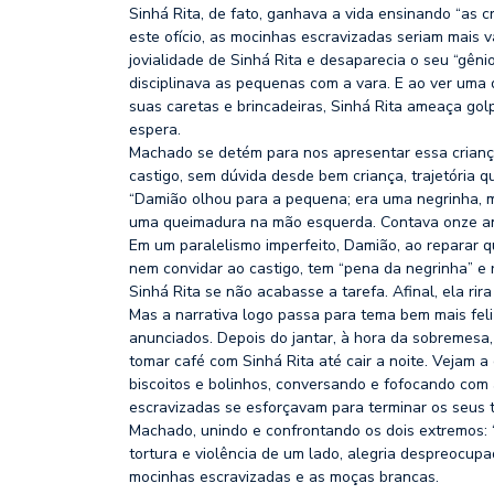
Sinhá Rita, de fato, ganhava a vida ensinando “as c
este ofício, as mocinhas escravizadas seriam mais
jovialidade de Sinhá Rita e desaparecia o seu “gênio
disciplinava as pequenas com a vara. E ao ver uma 
suas caretas e brincadeiras, Sinhá Rita ameaça gol
espera.
Machado se detém para nos apresentar essa criança
castigo, sem dúvida desde bem criança, trajetória q
“Damião olhou para a pequena; era uma negrinha, m
uma queimadura na mão esquerda. Contava onze an
Em um paralelismo imperfeito, Damião, ao reparar q
nem convidar ao castigo, tem “pena da negrinha” e r
Sinhá Rita se não acabasse a tarefa. Afinal, ela rira
Mas a narrativa logo passa para tema bem mais fel
anunciados. Depois do jantar, à hora da sobremesa,
tomar café com Sinhá Rita até cair a noite. Vejam
biscoitos e bolinhos, conversando e fofocando com 
escravizadas se esforçavam para terminar os seus 
Machado, unindo e confrontando os dois extremos: “
tortura e violência de um lado, alegria despreocupa
mocinhas escravizadas e as moças brancas.