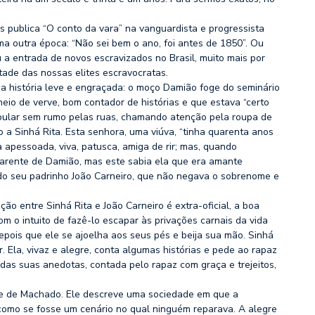
 publica “O conto da vara” na vanguardista e progressista
uma outra época: “Não sei bem o ano, foi antes de 1850”. Ou
iu a entrada de novos escravizados no Brasil, muito mais por
tade das nossas elites escravocratas.
ma história leve e engraçada: o moço Damião foge do seminário
heio de verve, bom contador de histórias e que estava “certo
bular sem rumo pelas ruas, chamando atenção pela roupa de
to a Sinhá Rita. Esta senhora, uma viúva, “tinha quarenta anos
a apessoada, viva, patusca, amiga de rir; mas, quando
parente de Damião, mas este sabia ela que era amante
do seu padrinho João Carneiro, que não negava o sobrenome e
ão entre Sinhá Rita e João Carneiro é extra-oficial, a boa
m o intuito de fazê-lo escapar às privações carnais da vida
epois que ele se ajoelha aos seus pés e beija sua mão. Sinhá
 Ela, vivaz e alegre, conta algumas histórias e pede ao rapaz
das suas anedotas, contada pelo rapaz com graça e trejeitos,
de de Machado. Ele descreve uma sociedade em que a
 como se fosse um cenário no qual ninguém reparava. A alegre