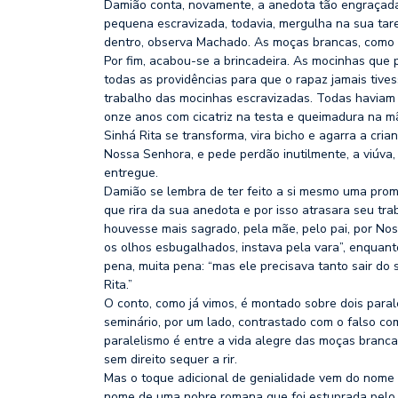
Damião conta, novamente, a anedota tão engraçada 
pequena escravizada, todavia, mergulha na sua taref
dentro, observa Machado. As moças brancas, como e
Por fim, acabou-se a brincadeira. As mocinhas que 
todas as providências para que o rapaz jamais tivess
trabalho das mocinhas escravizadas. Todas haviam
onze anos com cicatriz na testa e queimadura na m
Sinhá Rita se transforma, vira bicho e agarra a cr
Nossa Senhora, e pede perdão inutilmente, a viúva,
entregue.
Damião se lembra de ter feito a si mesmo uma prome
que rira da sua anedota e por isso atrasara seu trab
houvesse mais sagrado, pela mãe, pelo pai, por Nos
os olhos esbugalhados, instava pela vara”, enquan
pena, muita pena: “mas ele precisava tanto sair do
Rita.”
O conto, como já vimos, é montado sobre dois paral
seminário, por um lado, contrastado com o falso 
paralelismo é entre a vida alegre das moças branca
sem direito sequer a rir.
Mas o toque adicional de genialidade vem do nome d
nome de uma nobre romana que foi estuprada pelo f