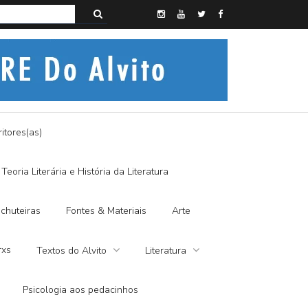
s do Alvito – SEMI-MÍSTICO, SIM SENHOR
itores(as)
Teoria Literária e História da Literatura
chuteiras
Fontes & Materiais
Arte
rxs
Textos do Alvito
Literatura
Psicologia aos pedacinhos