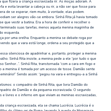
que fizera a criança escravizada rir. As moças adoram. A
a e evita levantar a cabeça ou rir, a não ser que fosse para
ra de se esperar, riem muito, à vontade, elas podem.
podiam ser alegres vão-se embora. Sinhá Rita já havia tomado
e que vestir a batina. Era a hora de conferir e recolher o
 terminado suas tarefas, menos aquela menina magrinha de
ão esquerda.
iança por uma orelha. Enquanto a menina se debate roga por
 vendo que a vara está longe, ordena a seu protegido que a
ssa silenciosa de apadrinhar e, portanto, proteger a menina
alho. Sinhá Rita insiste, a menina pede a ele “por tudo o que
so Senhor…”. Sinhá Rita, transtornada “com a cara em fogo e
to a menina é tomada por um acesso de tosse. Damião sente
 seminário!” Sendo assim: “pegou na vara e entregou-a a Sinhá
elismos: o compadrio de Sinhá Rita, que livra Damião do
compadrio de Damião e da pequena escravizada. O segundo
s e livres e o inferno em que viviam as meninas escravizadas,
a criança escravizada, ela se chama Lucrécia. Lucrécia é o
ilho do último rei de Roma, levando à queda da Monarquia.