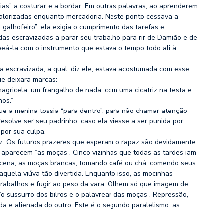
rias” a costurar e a bordar. Em outras palavras, ao aprenderem
 valorizadas enquanto mercadoria. Neste ponto cessava a
 galhofeiro”: ela exigia o cumprimento das tarefas e
das escravizadas a parar seu trabalho para rir de Damião e de
peá-la com o instrumento que estava o tempo todo ali à
 escravizada, a qual, diz ele, estava acostumada com esse
ue deixara marcas:
agricela, um frangalho de nada, com uma cicatriz na testa e
os.”
ue a menina tossia “para dentro”, para não chamar atenção
esolve ser seu padrinho, caso ela viesse a ser punida por
 por sua culpa.
iz. Os futuros prazeres que esperam o rapaz são devidamente
 aparecem “as moças”. Cinco vizinhas que todas as tardes iam
 a cena, as moças brancas, tomando café ou chá, comendo seus
aquela viúva tão divertida. Enquanto isso, as mocinhas
trabalhos e fugir ao peso da vara. Olhem só que imagem de
o sussurro dos bilros e o palavrear das moças”. Repressão,
da e alienada do outro. Este é o segundo paralelismo: as