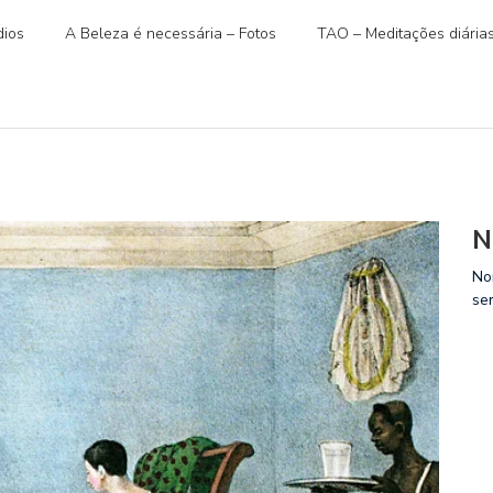
ios
A Beleza é necessária – Fotos
TAO – Meditações diária
N
No
se