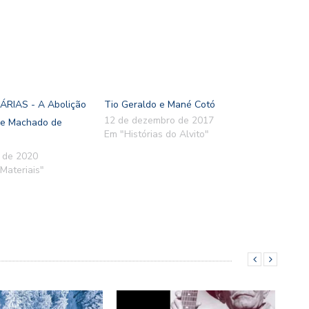
RIAS - A Abolição
Tio Geraldo e Mané Cotó
12 de dezembro de 2017
e Machado de
Em "Histórias do Alvito"
o de 2020
Materiais"