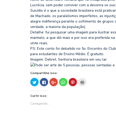
Lucrécia, sem poder conviver com a desonra se suic
Suicídio é o que a sociedade brasileira está pratic
de Machado, os paralelismos imperfeitos, as injusti
alegre indiferença perante o sofrimento de grupos 
verdade, a maioria da população).
Detalhe: fui pesquisar uma imagem para ilustrar es
marmelo, a que dói mais e por isso era preferida na
vinte reais.
P.S: Este conto foi debatido no 5o. Encontro do Cl
para estudantes de Ensino Médio. É gratuito.
Imagem: Debret, Senhora brasileira em seu lar.
Compartilhe isso:
Clique
Clique
Compartilhe
Clique
Clique
Clique
para
para
no
para
para
para
compartilhar
compartilhar
Google+
compartilhar
compartilhar
imprimir(abre
no
no
(abre
no
no
em
Twitter(abre
Facebook(abre
em
WhatsApp(abre
Pinterest(abre
nova
Curtir isso:
em
em
nova
em
em
janela)
nova
nova
janela)
nova
nova
janela)
janela)
janela)
janela)
Carregando...