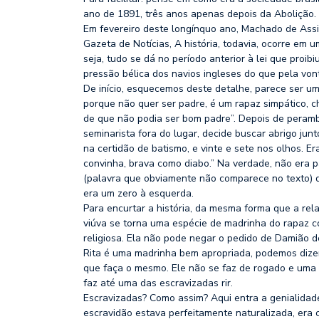
ano de 1891, três anos apenas depois da Abolição.
Em fevereiro deste longínquo ano, Machado de Assis
Gazeta de Notícias, A história, todavia, ocorre em 
seja, tudo se dá no período anterior à lei que proib
pressão bélica dos navios ingleses do que pela von
De início, esquecemos deste detalhe, parece ser u
porque não quer ser padre, é um rapaz simpático, c
de que não podia ser bom padre”. Depois de peram
seminarista fora do lugar, decide buscar abrigo jun
na certidão de batismo, e vinte e sete nos olhos. Er
convinha, brava como diabo.” Na verdade, não era 
(palavra que obviamente não comparece no texto) 
era um zero à esquerda.
Para encurtar a história, da mesma forma que a relaç
viúva se torna uma espécie de madrinha do rapaz co
religiosa. Ela não pode negar o pedido de Damião d
Rita é uma madrinha bem apropriada, podemos dizer.
que faça o mesmo. Ele não se faz de rogado e uma 
faz até uma das escravizadas rir.
Escravizadas? Como assim? Aqui entra a genialida
escravidão estava perfeitamente naturalizada, era