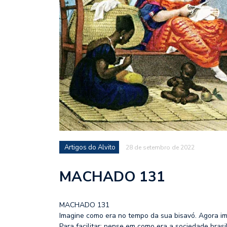
Artigos do Alvito
28 de setembro de 2022
MACHADO 131
MACHADO 131
Imagine como era no tempo da sua bisavó. Agora i
Para facilitar: pense em como era a sociedade brasi