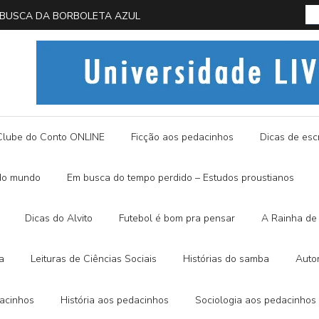
 EM BUSCA DA BORBOLETA AZUL
História
Clube do Conto ONLINE
Ficção aos pedacinhos
Dicas de escr
do mundo
Em busca do tempo perdido – Estudos proustianos
Dicas do Alvito
Futebol é bom pra pensar
A Rainha de 
a
Leituras de Ciências Sociais
Histórias do samba
Auto
dacinhos
História aos pedacinhos
Sociologia aos pedacinhos