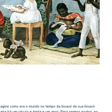
magine como era o mundo no tempo da bisavó da sua bisavó.
leira há um século e trinta e um anos. Para sermos exatos, no