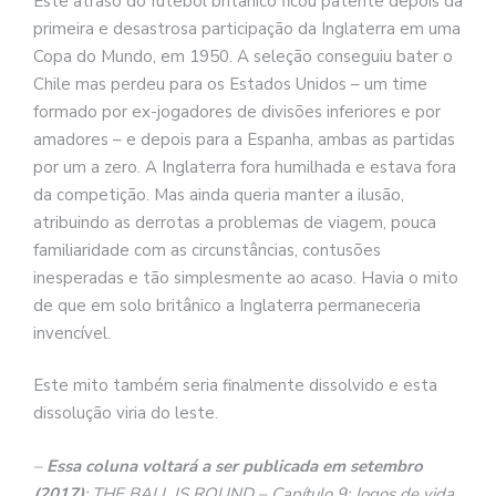
Este atraso do futebol britânico ficou patente depois da
primeira e desastrosa participação da Inglaterra em uma
Copa do Mundo, em 1950. A seleção conseguiu bater o
Chile mas perdeu para os Estados Unidos – um time
formado por ex-jogadores de divisões inferiores e por
amadores – e depois para a Espanha, ambas as partidas
por um a zero. A Inglaterra fora humilhada e estava fora
da competição. Mas ainda queria manter a ilusão,
atribuindo as derrotas a problemas de viagem, pouca
familiaridade com as circunstâncias, contusões
inesperadas e tão simplesmente ao acaso. Havia o mito
de que em solo britânico a Inglaterra permaneceria
invencível.
Este mito também seria finalmente dissolvido e esta
dissolução viria do leste.
–
Essa coluna voltará a ser publicada em setembro
(2017)
: THE BALL IS ROUND – Capítulo 9: Jogos de vida,