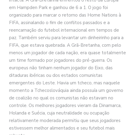
intacta. A Grã-Bretanha enfrentou o resto da Europa
em Hampden Park e ganhou de 6 a 1. O jogo foi
organizado para marcar o retorno das Home Nations à
FIFA, assinalando o fim de conflitos passados e a
reencarnação do futebol internacional em tempos de
paz. Também serviu para levantar um dinheirinho para a
FIFA, que estava quebrada. A Grã-Bretanha, com pelo
menos um jogador de cada nação, era quase totalmente
um time formado por jogadores do pré-guerra. Os
europeus não tinham nenhum jogador do Eixo, das
ditaduras ibéricas ou dos estados comunistas
emergentes do Leste. Havia um tcheco, mas naquele
momento a Tchecoslováquia ainda possuía um governo
de coalizão no qual os comunistas não estavam no
controle. Os melhores jogadores vieram da Dinamarca,
Holanda e Suécia, cuja neutralidade ou ocupação
relativamente moderada permitiu que seus jogadores
estivessem melhor alimentados e seu futebol mais