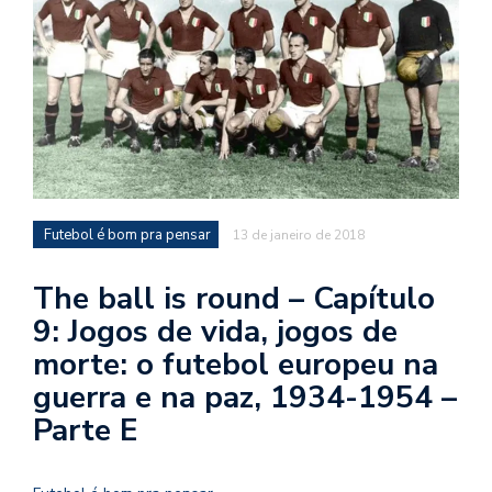
d
a
o
d
c
a
s
t
Futebol é bom pra pensar
13 de janeiro de 2018
N
The ball is round – Capítulo
é
o
9: Jogos de vida, jogos de
po
morte: o futebol europeu na
q
en
guerra e na paz, 1934-1954 –
vo
Parte E
a
le
G