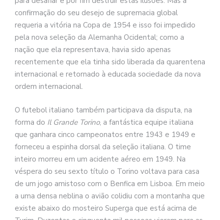
para desafiar e por fim destruir estas ilusões. Mas a
confirmação do seu desejo de supremacia global
requeria a vitória na Copa de 1954 e isso foi impedido
pela nova seleção da Alemanha Ocidental; como a
nação que ela representava, havia sido apenas
recentemente que ela tinha sido liberada da quarentena
internacional e retornado à educada sociedade da nova
ordem internacional.
O futebol italiano também participava da disputa, na
forma do
Il Grande Torino
, a fantástica equipe italiana
que ganhara cinco campeonatos entre 1943 e 1949 e
forneceu a espinha dorsal da seleção italiana. O time
inteiro morreu em um acidente aéreo em 1949. Na
véspera do seu sexto título o Torino voltava para casa
de um jogo amistoso com o Benfica em Lisboa. Em meio
a uma densa neblina o avião colidiu com a montanha que
existe abaixo do mosteiro Superga que está acima de