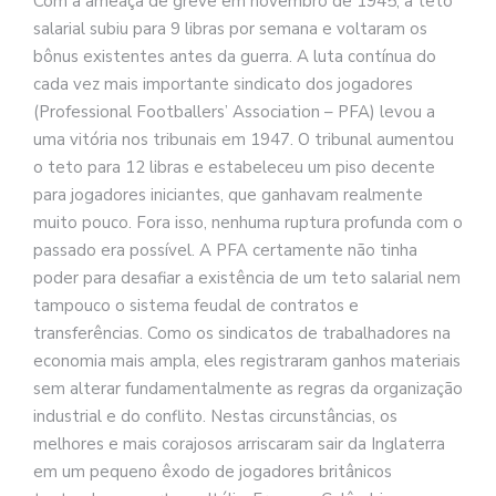
Com a ameaça de greve em novembro de 1945, a teto
salarial subiu para 9 libras por semana e voltaram os
bônus existentes antes da guerra. A luta contínua do
cada vez mais importante sindicato dos jogadores
(Professional Footballers’ Association – PFA) levou a
uma vitória nos tribunais em 1947. O tribunal aumentou
o teto para 12 libras e estabeleceu um piso decente
para jogadores iniciantes, que ganhavam realmente
muito pouco. Fora isso, nenhuma ruptura profunda com o
passado era possível. A PFA certamente não tinha
poder para desafiar a existência de um teto salarial nem
tampouco o sistema feudal de contratos e
transferências. Como os sindicatos de trabalhadores na
economia mais ampla, eles registraram ganhos materiais
sem alterar fundamentalmente as regras da organização
industrial e do conflito. Nestas circunstâncias, os
melhores e mais corajosos arriscaram sair da Inglaterra
em um pequeno êxodo de jogadores britânicos