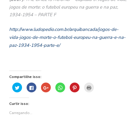
jogos de morte: o futebol europeu na guerra e na paz,
1934-1954 – PARTE F
http://www.ludopedio.com.br/arquibancada/jogos-de-
vida-jogos-de-morte-o-futebol-europeu-na-guerra-e-na-
paz-1934-1954-parte-e/
Compartilhe isso:
Clique
Clique
Compartilhe
Clique
Clique
Clique
para
para
no
para
para
para
compartilhar
compartilhar
Google+
compartilhar
compartilhar
imprimir(abre
no
no
(abre
no
no
em
Twitter(abre
Facebook(abre
em
WhatsApp(abre
Pinterest(abre
nova
Curtir isso:
em
em
nova
em
em
janela)
nova
nova
janela)
nova
nova
janela)
janela)
janela)
janela)
Carregando...