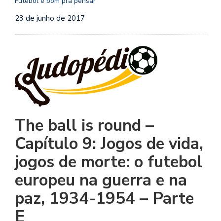
Futebol é bom pra pensar
se
ve
23 de junho de 2017
The ball is round –
Capítulo 9: Jogos de vida,
jogos de morte: o futebol
europeu na guerra e na
paz, 1934-1954 – Parte
E