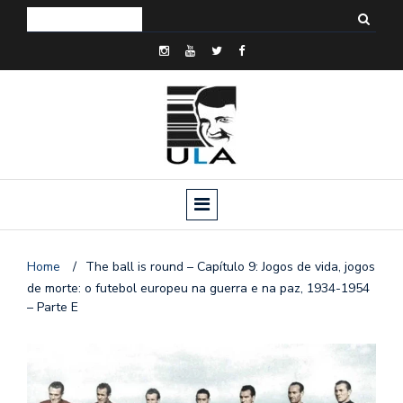
Home
/
The ball is round – Capítulo 9: Jogos de vida, jogos
de morte: o futebol europeu na guerra e na paz, 1934-1954
– Parte E
o
n
a