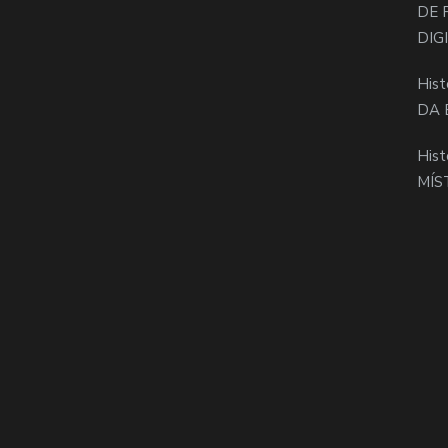
DE 
DIG
Hist
DA 
Hist
MÍS