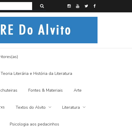
s do Alvito – SEMI-MÍSTICO, SIM SENHOR
itores(as)
Teoria Literária e História da Literatura
chuteiras
Fontes & Materiais
Arte
rxs
Textos do Alvito
Literatura
Psicologia aos pedacinhos