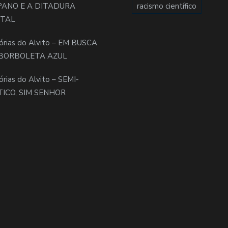
PANO E A DITADURA
racismo científico
ITAL
órias do Alvito – EM BUSCA
BORBOLETA AZUL
órias do Alvito – SEMI-
TICO, SIM SENHOR