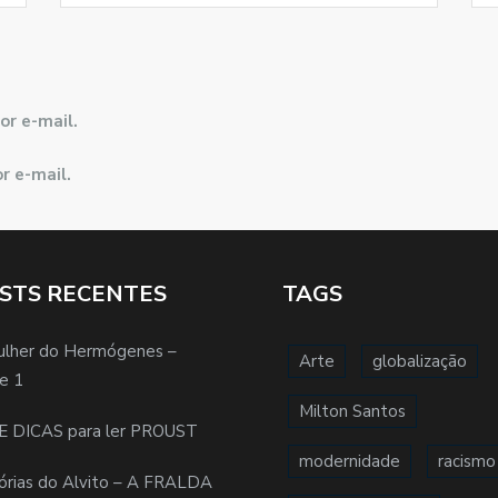
or e-mail.
r e-mail.
STS RECENTES
TAGS
ulher do Hermógenes –
Arte
globalização
e 1
Milton Santos
E DICAS para ler PROUST
modernidade
racismo
órias do Alvito – A FRALDA