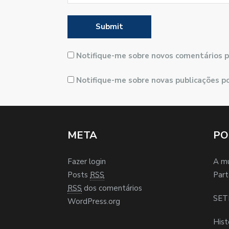
Notifique-me sobre novos comentários p
Notifique-me sobre novas publicações po
META
PO
Fazer login
A m
Posts
RSS
Part
RSS
dos comentários
SET
WordPress.org
Hist