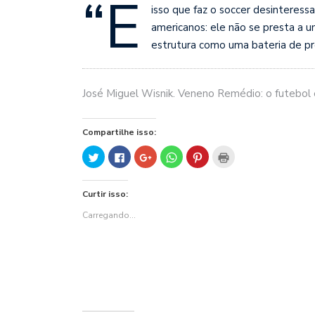
“É
isso que faz o soccer desinteress
americanos: ele não se presta a 
estrutura como uma bateria de pr
José Miguel Wisnik. Veneno Remédio: o futebol e
Compartilhe isso:
Clique
Clique
Compartilhe
Clique
Clique
Clique
para
para
no
para
para
para
compartilhar
compartilhar
Google+
compartilhar
compartilhar
imprimir(abre
no
no
(abre
no
no
em
Twitter(abre
Facebook(abre
em
WhatsApp(abre
Pinterest(abre
nova
Curtir isso:
em
em
nova
em
em
janela)
nova
nova
janela)
nova
nova
janela)
janela)
janela)
janela)
Carregando...