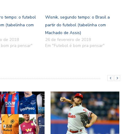
ro tempo: o futebol
Wisnik, segundo tempo: o Brasil a
em (tabelinha com
partir do futebol (tabelinha com
Machado de Assis)
ro de 2018
26 de fevereiro de 2018
 bom pra pensar"
Em "Futebol é bom pra pensar"