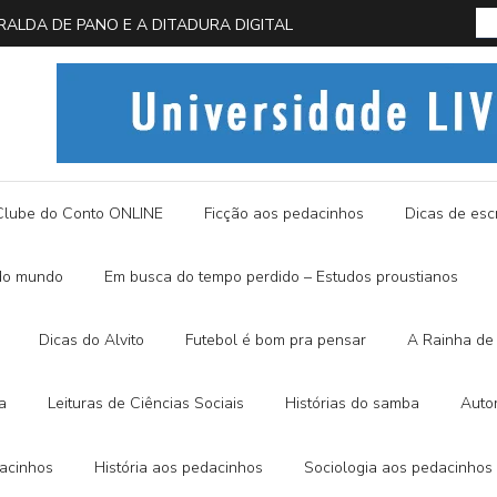
 EM BUSCA DA BORBOLETA AZUL
História
Clube do Conto ONLINE
Ficção aos pedacinhos
Dicas de escr
do mundo
Em busca do tempo perdido – Estudos proustianos
Dicas do Alvito
Futebol é bom pra pensar
A Rainha de 
a
Leituras de Ciências Sociais
Histórias do samba
Auto
dacinhos
História aos pedacinhos
Sociologia aos pedacinhos