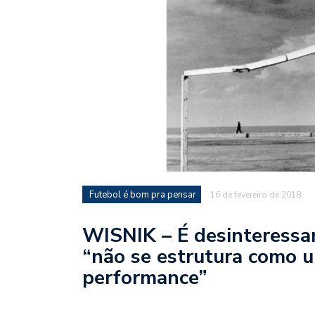
Futebol é bom pra pensar
16 de fevereiro de 2018
WISNIK – É desinteressa
“não se estrutura como u
performance”