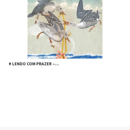
# LENDO COM PRAZER –…
A