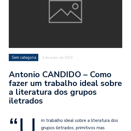
d
a
o
d
c
a
s
Sem categoria
3 de maio de 2018
t
N
Antonio CANDIDO – Como
é
fazer um trabalho ideal sobre
o
a literatura dos grupos
po
q
iletrados
en
vo
“U
a
m trabalho ideal sobre a literatura dos
le
G
grupos iletrados, primitivos mas