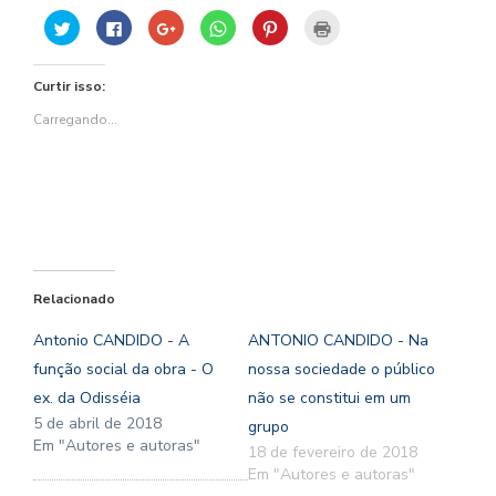
Clique
Clique
Compartilhe
Clique
Clique
Clique
para
para
no
para
para
para
compartilhar
compartilhar
Google+
compartilhar
compartilhar
imprimir(abre
no
no
(abre
no
no
em
Twitter(abre
Facebook(abre
em
WhatsApp(abre
Pinterest(abre
nova
Curtir isso:
em
em
nova
em
em
janela)
nova
nova
janela)
nova
nova
janela)
janela)
janela)
janela)
Carregando...
Relacionado
Antonio CANDIDO - A
ANTONIO CANDIDO - Na
função social da obra - O
nossa sociedade o público
ex. da Odisséia
não se constitui em um
5 de abril de 2018
grupo
Em "Autores e autoras"
18 de fevereiro de 2018
Em "Autores e autoras"