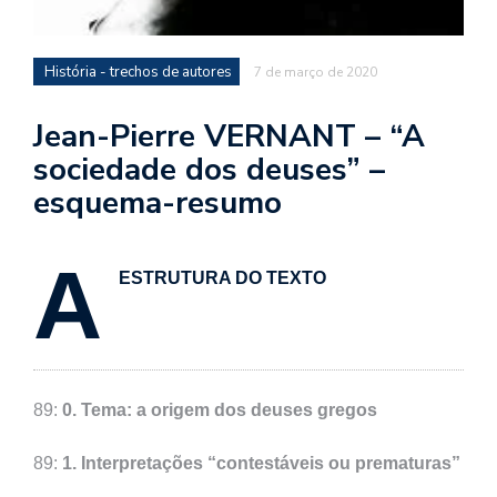
se
ve
História - trechos de autores
7 de março de 2020
Jean-Pierre VERNANT – “A
sociedade dos deuses” –
esquema-resumo
A
ESTRUTURA DO TEXTO
89:
0. Tema: a origem dos deuses gregos
89:
1. Interpretações “contestáveis ou prematuras”