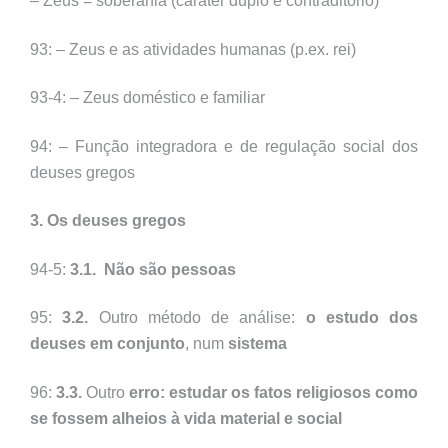
– Zeus = soberania (caráter duplo e contraditório)
93: – Zeus e as atividades humanas (p.ex. rei)
93-4: – Zeus doméstico e familiar
94: – Função integradora e de regulação social dos
deuses gregos
3. Os deuses gregos
94-5:
3.1.
Não são pessoas
95:
3.2.
Outro método de análise:
o estudo dos
deuses em conjunto
, num
sistema
96:
3.3.
Outro
erro: estudar os fatos religiosos como
se fossem alheios à vida material e social