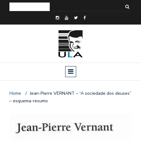
Home
/
Jean-Pierre VERNANT – “A sociedade dos deuses”
– esquema-resumo
o
n
a