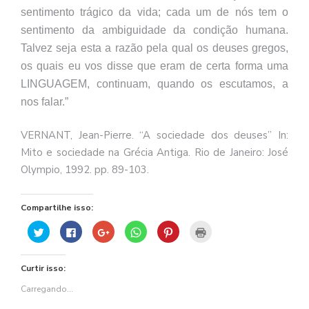
sentimento trágico da vida; cada um de nós tem o
sentimento da ambiguidade da condição humana.
Talvez seja esta a razão pela qual os deuses gregos,
os quais eu vos disse que eram de certa forma uma
LINGUAGEM, continuam, quando os escutamos, a
nos falar.”
VERNANT, Jean-Pierre. “A sociedade dos deuses” In:
Mito e sociedade na Grécia Antiga. Rio de Janeiro: José
Olympio, 1992. pp. 89-103.
Compartilhe isso:
Clique
Clique
Compartilhe
Clique
Clique
Clique
para
para
no
para
para
para
compartilhar
compartilhar
Google+
compartilhar
compartilhar
imprimir(abre
no
no
(abre
no
no
em
Twitter(abre
Facebook(abre
em
WhatsApp(abre
Pinterest(abre
nova
Curtir isso:
em
em
nova
em
em
janela)
nova
nova
janela)
nova
nova
janela)
janela)
janela)
janela)
Carregando...