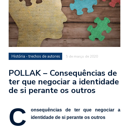
d
a
o
d
c
a
s
História - trechos de autores
5 de março de 2020
t
N
POLLAK – Consequências de
é
ter que negociar a identidade
o
de si perante os outros
po
q
en
C
vo
onsequências de ter que negociar a
a
identidade de si perante os outros
le
G