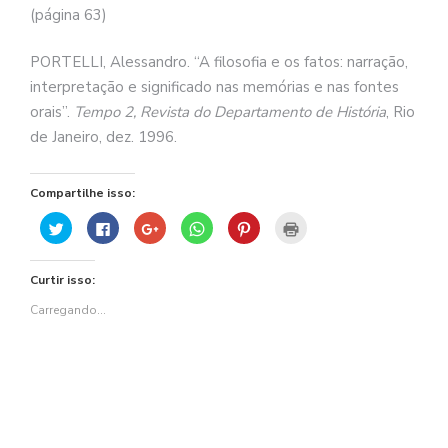
(página 63)
PORTELLI, Alessandro. “A filosofia e os fatos: narração,
interpretação e significado nas memórias e nas fontes
orais”.
Tempo 2, Revista do Departamento de História
, Rio
de Janeiro, dez. 1996.
Compartilhe isso:
Clique
Clique
Compartilhe
Clique
Clique
Clique
para
para
no
para
para
para
compartilhar
compartilhar
Google+
compartilhar
compartilhar
imprimir(abre
no
no
(abre
no
no
em
Twitter(abre
Facebook(abre
em
WhatsApp(abre
Pinterest(abre
nova
Curtir isso:
em
em
nova
em
em
janela)
nova
nova
janela)
nova
nova
janela)
janela)
janela)
janela)
Carregando...