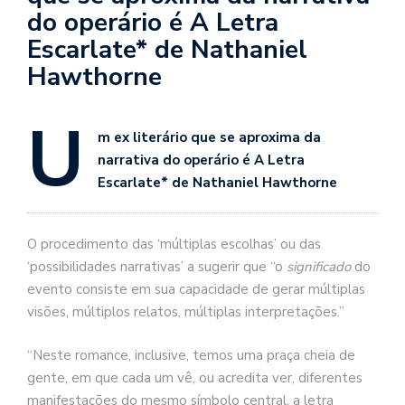
se
do operário é A Letra
ve
Escarlate* de Nathaniel
Hawthorne
U
m ex literário que se aproxima da
narrativa do operário é A Letra
Escarlate* de Nathaniel Hawthorne
O procedimento das ‘múltiplas escolhas’ ou das
‘possibilidades narrativas’ a sugerir que “o
significado
do
evento consiste em sua capacidade de gerar múltiplas
visões, múltiplos relatos, múltiplas interpretações.”
“Neste romance, inclusive, temos uma praça cheia de
gente, em que cada um vê, ou acredita ver, diferentes
manifestações do mesmo símbolo central, a letra