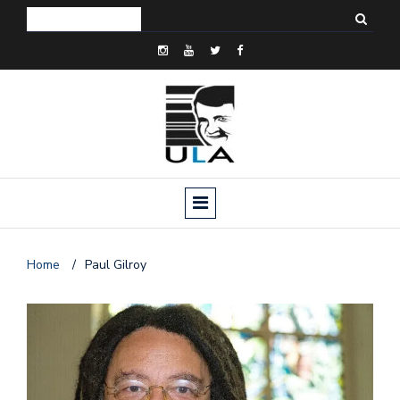
Home
/
Paul Gilroy
o
n
a