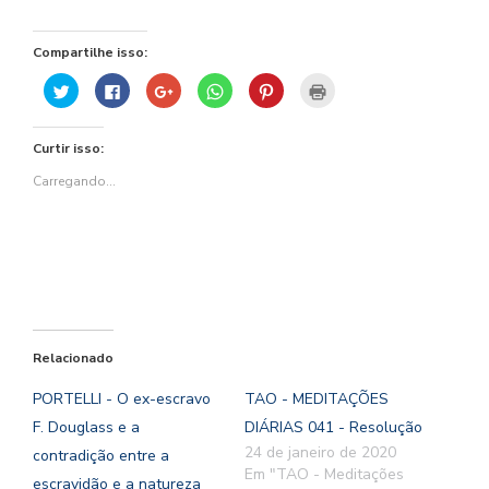
Compartilhe isso:
Clique
Clique
Compartilhe
Clique
Clique
Clique
para
para
no
para
para
para
compartilhar
compartilhar
Google+
compartilhar
compartilhar
imprimir(abre
no
no
(abre
no
no
em
Twitter(abre
Facebook(abre
em
WhatsApp(abre
Pinterest(abre
nova
Curtir isso:
em
em
nova
em
em
janela)
nova
nova
janela)
nova
nova
janela)
janela)
janela)
janela)
Carregando...
Relacionado
PORTELLI - O ex-escravo
TAO - MEDITAÇÕES
F. Douglass e a
DIÁRIAS 041 - Resolução
24 de janeiro de 2020
contradição entre a
Em "TAO - Meditações
escravidão e a natureza