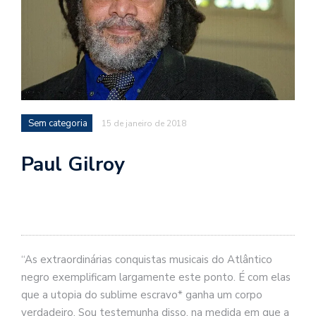
d
a
o
d
c
a
Sem categoria
15 de janeiro de 2018
s
t
Paul Gilroy
N
é
o
po
q
en
“As extraordinárias conquistas musicais do Atlântico
vo
a
negro exemplificam largamente este ponto. É com elas
le
que a utopia do sublime escravo* ganha um corpo
G
verdadeiro. Sou testemunha disso, na medida em que a