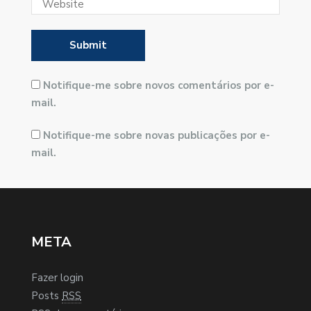
Notifique-me sobre novos comentários por e-
mail.
Notifique-me sobre novas publicações por e-
mail.
META
Fazer login
Posts
RSS