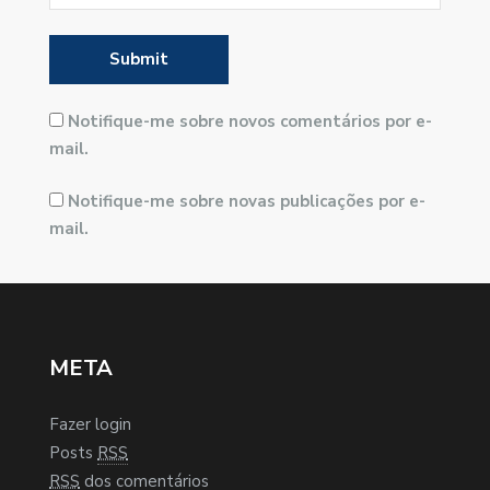
Notifique-me sobre novos comentários por e-
mail.
Notifique-me sobre novas publicações por e-
mail.
META
Fazer login
Posts
RSS
RSS
dos comentários