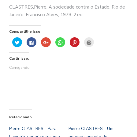
CLASTRES,Pierre. A sociedade contra o Estado. Rio de
Janeiro: Francisco Alves, 1978. 2.ed.
Compartilhe isso:
Clique
Clique
Compartilhe
Clique
Clique
Clique
para
para
no
para
para
para
compartilhar
compartilhar
Google+
compartilhar
compartilhar
imprimir(abre
no
no
(abre
no
no
em
Twitter(abre
Facebook(abre
em
WhatsApp(abre
Pinterest(abre
nova
Curtir isso:
em
em
nova
em
em
janela)
nova
nova
janela)
nova
nova
janela)
janela)
janela)
janela)
Carregando...
Relacionado
Pierre CLASTRES - Para
Pierre CLASTRES - Um
Lapierre, poder se resume
enorme conjunto de