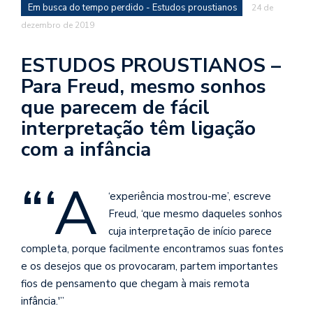
se
Em busca do tempo perdido - Estudos proustianos
24 de
ve
dezembro de 2019
ESTUDOS PROUSTIANOS –
Para Freud, mesmo sonhos
que parecem de fácil
interpretação têm ligação
com a infância
“‘A
‘experiência mostrou-me’, escreve
Freud, ‘que mesmo daqueles sonhos
cuja interpretação de início parece
completa, porque facilmente encontramos suas fontes
e os desejos que os provocaram, partem importantes
fios de pensamento que chegam à mais remota
infância.'”