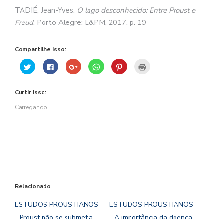
TADIÉ, Jean-Yves.
O lago desconhecido: Entre Proust e
Freud
. Porto Alegre: L&PM, 2017. p. 19
Compartilhe isso:
Clique
Clique
Compartilhe
Clique
Clique
Clique
para
para
no
para
para
para
compartilhar
compartilhar
Google+
compartilhar
compartilhar
imprimir(abre
no
no
(abre
no
no
em
Twitter(abre
Facebook(abre
em
WhatsApp(abre
Pinterest(abre
nova
Curtir isso:
em
em
nova
em
em
janela)
nova
nova
janela)
nova
nova
janela)
janela)
janela)
janela)
Carregando...
Relacionado
ESTUDOS PROUSTIANOS
ESTUDOS PROUSTIANOS
- Proust não se submetia
- A importância da doença