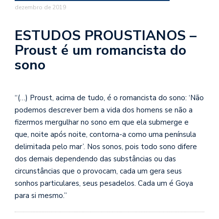
se
dezembro de 2019
ve
ESTUDOS PROUSTIANOS –
Proust é um romancista do
sono
“(…) Proust, acima de tudo, é o romancista do sono: ‘Não
podemos descrever bem a vida dos homens se não a
fizermos mergulhar no sono em que ela submerge e
que, noite após noite, contorna-a como uma península
delimitada pelo mar’. Nos sonos, pois todo sono difere
dos demais dependendo das substâncias ou das
circunstâncias que o provocam, cada um gera seus
sonhos particulares, seus pesadelos. Cada um é Goya
para si mesmo.”