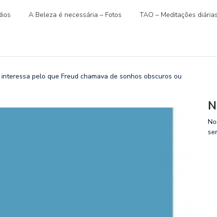
ios
A Beleza é necessária – Fotos
TAO – Meditações diária
nteressa pelo que Freud chamava de sonhos obscuros ou
N
No
se