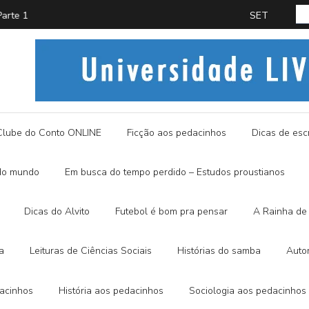
PROUST
História
Clube do Conto ONLINE
Ficção aos pedacinhos
Dicas de escr
do mundo
Em busca do tempo perdido – Estudos proustianos
Dicas do Alvito
Futebol é bom pra pensar
A Rainha de 
a
Leituras de Ciências Sociais
Histórias do samba
Auto
dacinhos
História aos pedacinhos
Sociologia aos pedacinhos