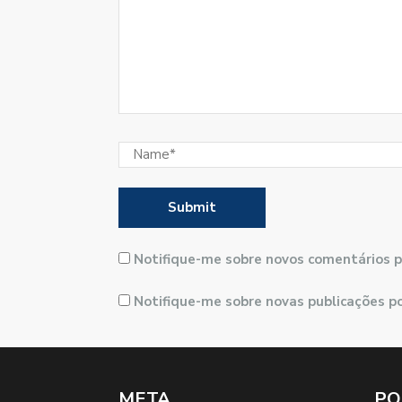
Notifique-me sobre novos comentários p
Notifique-me sobre novas publicações po
META
PO