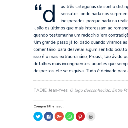
“d
as três categorias de sonho disti
sensatos, onde nada nos surpreen
inesperados, porque nada na realid
-, são os últimos que mais interessam ao romanci
quando testemunha um raciocínio ‘em contradição
‘Um grande passo já foi dado quando viramos as c
comentário, para desvelar algum sentido oculto 
isso é o mais extraordinário, Proust, tão ávido 
detalhes mais incongruentes, aqueles que sem
despertos, ele se esquiva. Tudo é deixado para 
TADIÉ, Jean-Yves.
O lago desconhecido: Entre Pr
Compartilhe isso:
Clique
Clique
Compartilhe
Clique
Clique
Clique
para
para
no
para
para
para
compartilhar
compartilhar
Google+
compartilhar
compartilhar
imprimir(abre
no
no
(abre
no
no
em