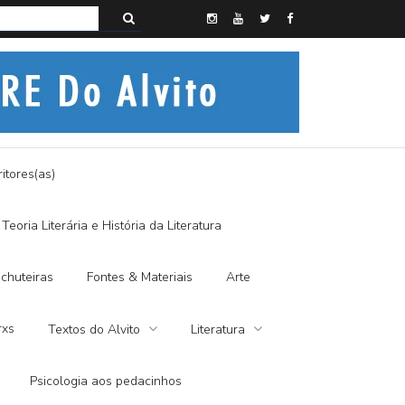
s do Alvito – A FRALDA DE PANO E A DITADURA DIGITAL
itores(as)
Teoria Literária e História da Literatura
chuteiras
Fontes & Materiais
Arte
rxs
Textos do Alvito
Literatura
Psicologia aos pedacinhos