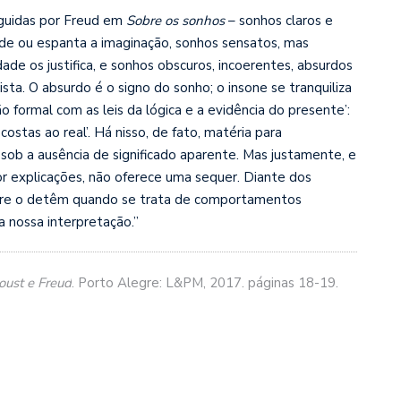
nguidas por Freud em
Sobre os sonhos
– sonhos claros e
de ou espanta a imaginação, sonhos sensatos, mas
ade os justifica, e sonhos obscuros, incoerentes, absurdos
sta. O absurdo é o signo do sonho; o insone se tranquiliza
 formal com as leis da lógica e a evidência do presente’:
ostas ao real’. Há nisso, de fato, matéria para
sob a ausência de significado aparente. Mas justamente, e
por explicações, não oferece uma sequer. Diante dos
pre o detêm quando se trata de comportamentos
a nossa interpretação.”
oust e Freud
. Porto Alegre: L&PM, 2017.
páginas 18-19.