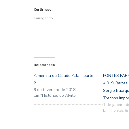
compartilhar
compartilhar
Google+
compartilhar
compartilhar
imprimir(abre
no
no
(abre
no
no
em
Twitter(abre
Facebook(abre
em
WhatsApp(abre
Pinterest(abre
nova
Curtir isso:
em
em
nova
em
em
janela)
nova
nova
janela)
nova
nova
janela)
janela)
janela)
janela)
Carregando...
Relacionado
A menina da Cidade Alta - parte
FONTES PARA
2
# 019: Raízes 
9 de fevereiro de 2018
Sérgio Buarqu
Em "Histórias do Alvito"
Trechos impo
1 de janeiro 
Em "Fontes & 