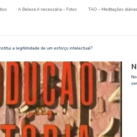
ios
A Beleza é necessária – Fotos
TAO – Meditações diária
titui a legitimidade de um esforço intelectual?
N
No
se