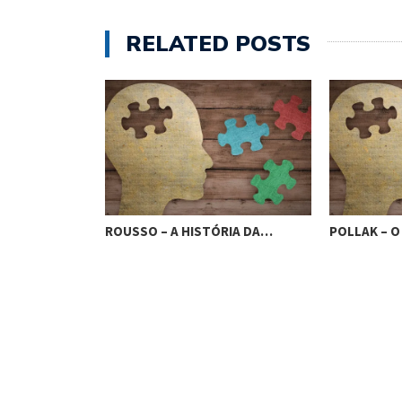
RELATED POSTS
HISTÓRIA DA…
POLLAK – O TRABALHO DA…
PORTE