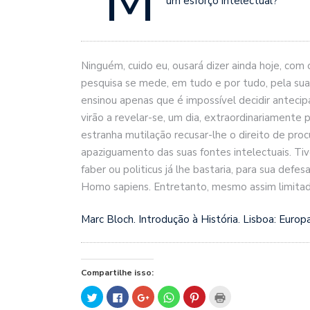
“M
um esforço intelectual?
Ninguém, cuido eu, ousará dizer ainda hoje, com 
pesquisa se mede, em tudo e por tudo, pela sua 
ensinou apenas que é impossível decidir antec
virão a revelar-se, um dia, extraordinariamente 
estranha mutilação recusar-lhe o direito de pro
apaziguamento das suas fontes intelectuais. Ti
faber ou politicus já lhe bastaria, para sua defe
Homo sapiens. Entretanto, mesmo assim limitada,
Marc Bloch. Introdução à História. Lisboa: Euro
Compartilhe isso:
Clique
Clique
Compartilhe
Clique
Clique
Clique
para
para
no
para
para
para