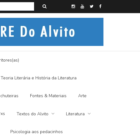
s do Alvito – SEMI-MÍSTICO, SIM SENHOR
itores(as)
Teoria Literária e História da Literatura
chuteiras
Fontes & Materiais
Arte
rxs
Textos do Alvito
Literatura
Psicologia aos pedacinhos