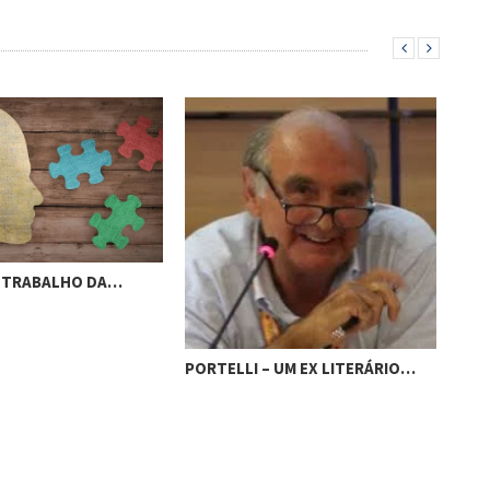
POLLAK – FENÔMENOS DE
TRANSFERÊNCIA…
LLI – UM EX LITERÁRIO…