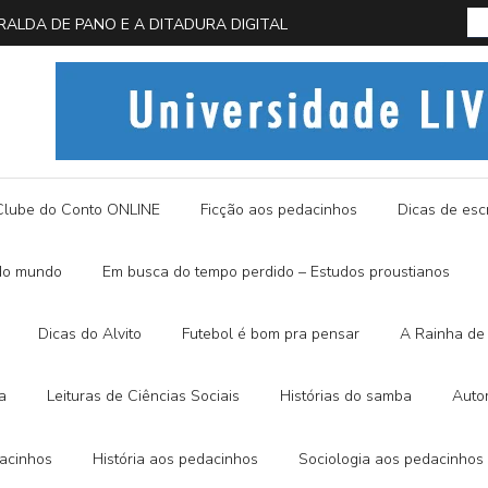
 EM BUSCA DA BORBOLETA AZUL
História
Clube do Conto ONLINE
Ficção aos pedacinhos
Dicas de escr
do mundo
Em busca do tempo perdido – Estudos proustianos
Dicas do Alvito
Futebol é bom pra pensar
A Rainha de 
a
Leituras de Ciências Sociais
Histórias do samba
Auto
dacinhos
História aos pedacinhos
Sociologia aos pedacinhos