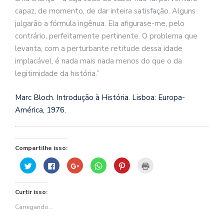
capaz, de momento, de dar inteira satisfação. Alguns
julgarão a fórmula ingênua. Ela afigurase-me, pelo
contrário, perfeitamente pertinente. O problema que
levanta, com a perturbante retitude dessa idade
implacável, é nada mais nada menos do que o da
legitimidade da história.”
Marc Bloch. Introdução à História. Lisboa: Europa-
América, 1976.
Compartilhe isso:
Clique
Clique
Compartilhe
Clique
Clique
Clique
para
para
no
para
para
para
compartilhar
compartilhar
Google+
compartilhar
compartilhar
imprimir(abre
no
no
(abre
no
no
em
Twitter(abre
Facebook(abre
em
WhatsApp(abre
Pinterest(abre
nova
Curtir isso:
em
em
nova
em
em
janela)
nova
nova
janela)
nova
nova
janela)
janela)
janela)
janela)
Carregando...