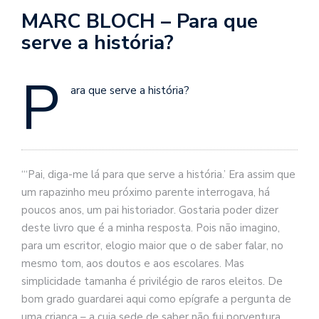
se
MARC BLOCH – Para que
ve
serve a história?
P
ara que serve a história?
“‘Pai, diga-me lá para que serve a história.’ Era assim que
um rapazinho meu próximo parente interrogava, há
poucos anos, um pai historiador. Gostaria poder dizer
deste livro que é a minha resposta. Pois não imagino,
para um escritor, elogio maior que o de saber falar, no
mesmo tom, aos doutos e aos escolares. Mas
simplicidade tamanha é privilégio de raros eleitos. De
bom grado guardarei aqui como epígrafe a pergunta de
uma criança – a cuja sede de
saber não fui porventura