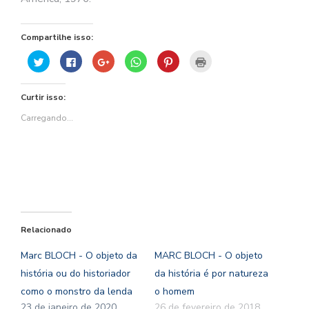
Compartilhe isso:
Clique
Clique
Compartilhe
Clique
Clique
Clique
para
para
no
para
para
para
compartilhar
compartilhar
Google+
compartilhar
compartilhar
imprimir(abre
no
no
(abre
no
no
em
Twitter(abre
Facebook(abre
em
WhatsApp(abre
Pinterest(abre
nova
Curtir isso:
em
em
nova
em
em
janela)
nova
nova
janela)
nova
nova
janela)
janela)
janela)
janela)
Carregando...
Relacionado
Marc BLOCH - O objeto da
MARC BLOCH - O objeto
história ou do historiador
da história é por natureza
como o monstro da lenda
o homem
23 de janeiro de 2020
26 de fevereiro de 2018