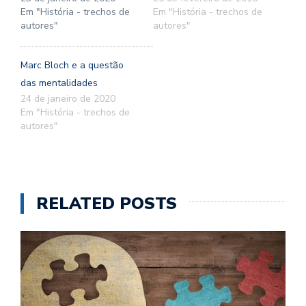
Em "História - trechos de
Em "História - trechos de
autores"
autores"
Marc Bloch e a questão
das mentalidades
24 de janeiro de 2020
Em "História - trechos de
autores"
RELATED POSTS