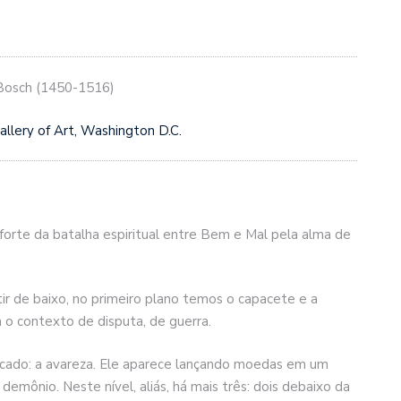
osch (1450-1516)
allery of Art, Washington D.C.
rte da batalha espiritual entre Bem e Mal pela alma de
tir de baixo, no primeiro plano temos o capacete e a
o contexto de disputa, de guerra.
cado: a avareza. Ele aparece lançando moedas em um
mônio. Neste nível, aliás, há mais três: dois debaixo da