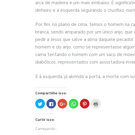
arca de madeira e um mais embaixo. É significa
dinheiro e a esquerda segurando o crucifixo, num
Por fim, no plano de cima, temos o homem na ca
branca, sendo amparado por um único anjo, que e
pedir a Jesus que salve a alma daquele pecador
homem e do anjo, como se representasse algu
cama tentando o homem com um saco de moedas 
diabólicos, representados com assustadora inve
E à esquerda, já abrindo a porta, a morte com sua
Compartilhe isso:
Clique
Clique
Compartilhe
Clique
Clique
Clique
para
para
no
para
para
para
compartilhar
compartilhar
Google+
compartilhar
compartilhar
imprimir(abre
no
no
(abre
no
no
em
Twitter(abre
Facebook(abre
em
WhatsApp(abre
Pinterest(abre
nova
Curtir isso:
em
em
nova
em
em
janela)
nova
nova
janela)
nova
nova
janela)
janela)
janela)
janela)
Carregando...