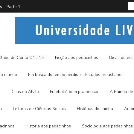
PROUST
História
Clube do Conto ONLINE
Ficção aos pedacinhos
Dicas de escr
do mundo
Em busca do tempo perdido – Estudos proustianos
Dicas do Alvito
Futebol é bom pra pensar
A Rainha de 
a
Leituras de Ciências Sociais
Histórias do samba
Auto
dacinhos
História aos pedacinhos
Sociologia aos pedacinhos