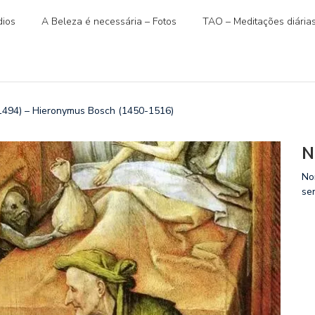
ios
A Beleza é necessária – Fotos
TAO – Meditações diária
94) – Hieronymus Bosch (1450-1516)
N
No
se