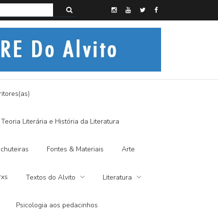
s do Alvito – A FRALDA DE PANO E A DITADURA DIGITAL
itores(as)
Teoria Literária e História da Literatura
chuteiras
Fontes & Materiais
Arte
rxs
Textos do Alvito
Literatura
Psicologia aos pedacinhos