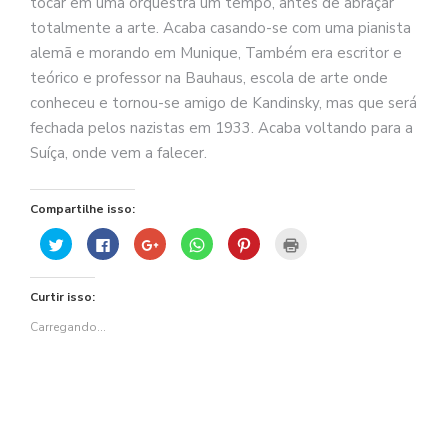
tocar em uma orquestra um tempo, antes de abraçar
totalmente a arte. Acaba casando-se com uma pianista
alemã e morando em Munique, Também era escritor e
teórico e professor na Bauhaus, escola de arte onde
conheceu e tornou-se amigo de Kandinsky, mas que será
fechada pelos nazistas em 1933. Acaba voltando para a
Suíça, onde vem a falecer.
Compartilhe isso:
Clique
Clique
Compartilhe
Clique
Clique
Clique
para
para
no
para
para
para
compartilhar
compartilhar
Google+
compartilhar
compartilhar
imprimir(abre
no
no
(abre
no
no
em
Twitter(abre
Facebook(abre
em
WhatsApp(abre
Pinterest(abre
nova
Curtir isso:
em
em
nova
em
em
janela)
nova
nova
janela)
nova
nova
janela)
janela)
janela)
janela)
Carregando...