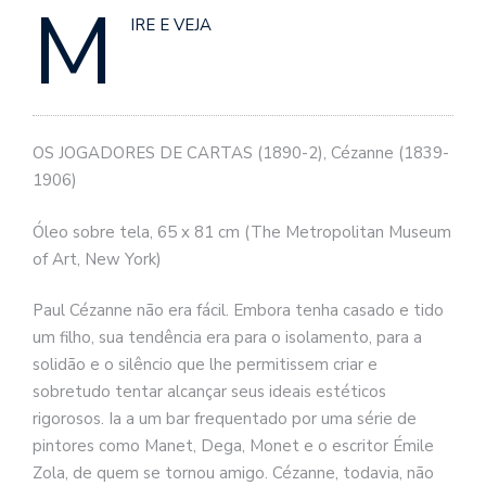
M
se
IRE E VEJA
ve
OS JOGADORES DE CARTAS (1890-2), Cézanne (1839-
1906)
Óleo sobre tela, 65 x 81 cm (The Metropolitan Museum
of Art, New York)
Paul Cézanne não era fácil. Embora tenha casado e tido
um filho, sua tendência era para o isolamento, para a
solidão e o silêncio que lhe permitissem criar e
sobretudo tentar alcançar seus ideais estéticos
rigorosos. Ia a um bar frequentado por uma série de
pintores como Manet, Dega, Monet e o escritor Émile
Zola, de quem se tornou amigo. Cézanne, todavia, não