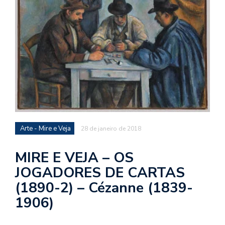
d
a
o
d
c
a
s
t
N
Arte - Mire e Veja
28 de janeiro de 2018
é
o
MIRE E VEJA – OS
po
q
JOGADORES DE CARTAS
en
(1890-2) – Cézanne (1839-
vo
a
1906)
le
G