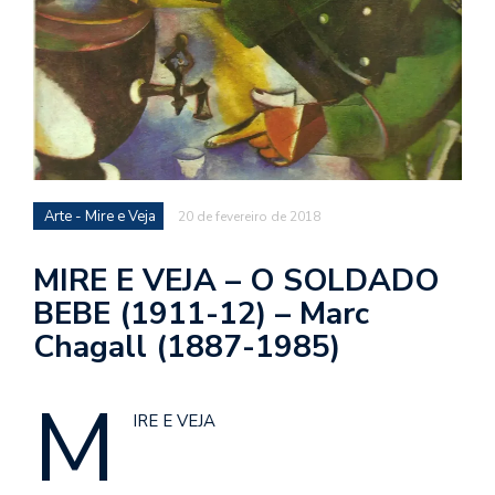
d
a
o
d
c
a
s
Arte - Mire e Veja
20 de fevereiro de 2018
t
N
MIRE E VEJA – O SOLDADO
é
BEBE (1911-12) – Marc
o
Chagall (1887-1985)
po
q
en
M
vo
IRE E VEJA
a
le
G