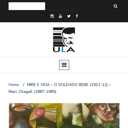
Home
/
MIRE E VEJA – O SOLDADO BEBE (1911-12) –
Marc Chagall (1887-1985)
o
n
a