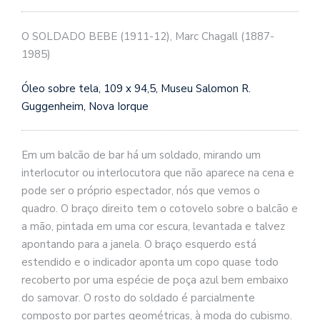
se
ve
O SOLDADO BEBE (1911-12), Marc Chagall (1887-
1985)
Óleo sobre tela, 109 x 94,5, Museu Salomon R.
Guggenheim, Nova Iorque
Em um balcão de bar há um soldado, mirando um
interlocutor ou interlocutora que não aparece na cena e
pode ser o próprio espectador, nós que vemos o
quadro. O braço direito tem o cotovelo sobre o balcão e
a mão, pintada em uma cor escura, levantada e talvez
apontando para a janela. O braço esquerdo está
estendido e o indicador aponta um copo quase todo
recoberto por uma espécie de poça azul bem embaixo
do samovar. O rosto do soldado é parcialmente
composto por partes geométricas, à moda do cubismo.